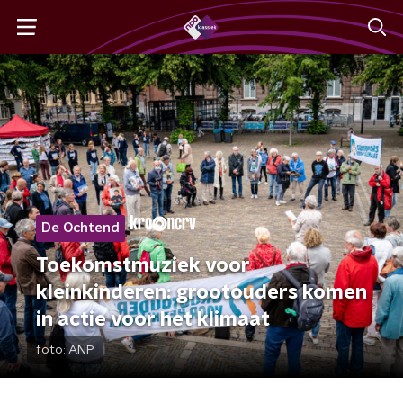
De Ochtend
Toekomstmuziek voor
kleinkinderen: grootouders komen
in actie voor het klimaat
foto:
ANP