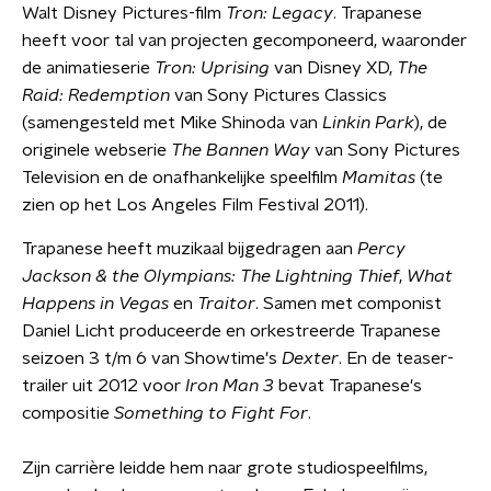
Walt Disney Pictures-film
Tron: Legacy
. Trapanese
heeft voor tal van projecten gecomponeerd, waaronder
de animatieserie
Tron: Uprising
van Disney XD,
The
Raid: Redemption
van Sony Pictures Classics
(samengesteld met Mike Shinoda van
Linkin Park
), de
originele webserie
The Bannen Way
van Sony Pictures
Television en de onafhankelijke speelfilm
Mamitas
(te
zien op het Los Angeles Film Festival 2011).
Trapanese heeft muzikaal bijgedragen aan
Percy
Jackson & the Olympians: The Lightning Thief
,
What
Happens in Vegas
en
Traitor
. Samen met componist
Daniel Licht produceerde en orkestreerde Trapanese
seizoen 3 t/m 6 van Showtime's
Dexter
. En de teaser-
trailer uit 2012 voor
Iron Man 3
bevat Trapanese's
compositie
Something to Fight For
.
Zijn carrière leidde hem naar grote studiospeelfilms,