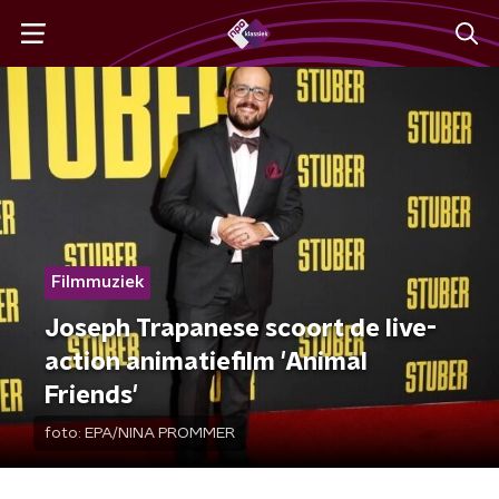
Filmmuziek
Joseph Trapanese scoort de live-
action animatiefilm 'Animal
Friends'
foto:
EPA/NINA PROMMER