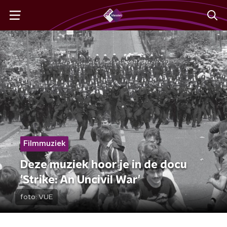
Filmmuziek
Deze muziek hoor je in de docu
'Strike: An Uncivil War'
foto:
VUE