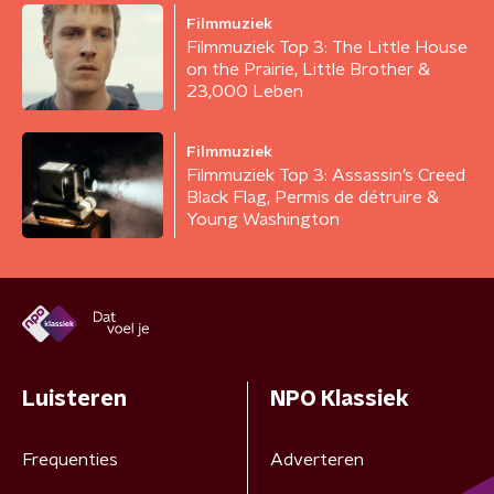
Filmmuziek
Filmmuziek Top 3: The Little House
on the Prairie, Little Brother &
23,000 Leben
Filmmuziek
Filmmuziek Top 3: Assassin’s Creed
Black Flag, Permis de détruire &
Young Washington
Luisteren
NPO Klassiek
Frequenties
Adverteren