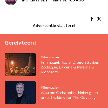
NPO Klassiek Filmmuziek Top 400
Advertentie via ster.nl
Gerelateerd
Filmmuziek
Filmmuziek Top 3: Dragon Striker,
Zodiaque, La cena & Minions &
Monsters
Filmmuziek
Waarom Christopher Nolan geen
orkest wilde voor The Odyssey