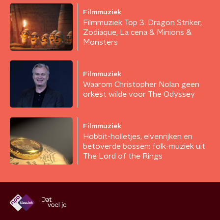
Filmmuziek
Filmmuziek Top 3: Dragon Striker,
Zodiaque, La cena & Minions &
Monsters
Filmmuziek
Waarom Christopher Nolan geen
orkest wilde voor The Odyssey
Filmmuziek
Hobbit-holletjes, elvenrijken en
betoverde bossen: folk-muziek uit
The Lord of the Rings