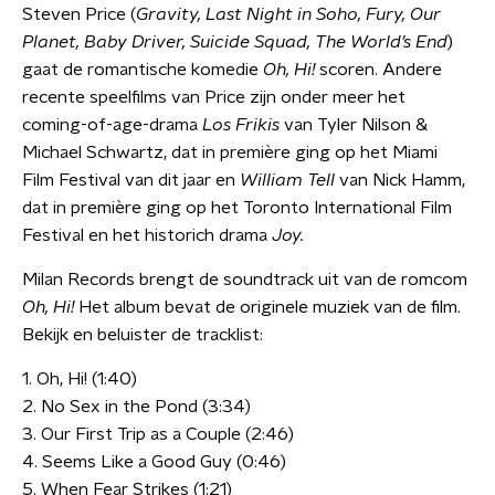
Steven Price (
Gravity, Last Night in Soho, Fury, Our
Planet, Baby Driver, Suicide Squad, The World’s End
)
gaat de romantische komedie
Oh, Hi!
scoren. Andere
recente speelfilms van Price zijn onder meer het
coming-of-age-drama
Los Frikis
van Tyler Nilson &
Michael Schwartz, dat in première ging op het Miami
Film Festival van dit jaar en
William Tell
van Nick Hamm,
dat in première ging op het Toronto International Film
Festival en het historich drama
Joy.
Milan Records brengt de soundtrack uit van de romcom
Oh, Hi!
Het album bevat de originele muziek van de film.
Bekijk en beluister de tracklist:
1. Oh, Hi! (1:40)
2. No Sex in the Pond (3:34)
3. Our First Trip as a Couple (2:46)
4. Seems Like a Good Guy (0:46)
5. When Fear Strikes (1:21)