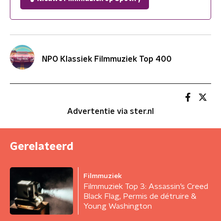
NPO Klassiek Filmmuziek Top 400
Advertentie via ster.nl
Gerelateerd
Filmmuziek
Filmmuziek Top 3: Assassin’s Creed
Black Flag, Permis de détruire &
Young Washington