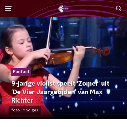
Funfact
9-jarige violist speelt 'Zomer' uit
'De Vier Jaargetijden' van Max
Richter
foto:
Prodiges