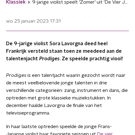
Klassiek
9-jarige violist speelt 'Zomer' uit 'De Vier Jaargetijden' van Max Richter
wo 25 januari 2023
17:31
De 9-jarige violist Sora Lavorgna deed heel
Frankrijk versteld staan toen ze meedeed aan de
talentenjacht
Prodiges
. Ze speelde prachtig viool!
Prodiges
is een talentjacht waarin gezocht wordt naar
de meest veelbelovende jonge talenten in drie
verschillende categorieën: zang, instrument en dans, die
optreden met grote klassieke muziekstukken. In
december haalde Lavorgna de finale van het
televisieprogramma.
In haar laatste optreden speelde de jonge Frans-
Japanse violist haar favoriete seizoen uit
De vier