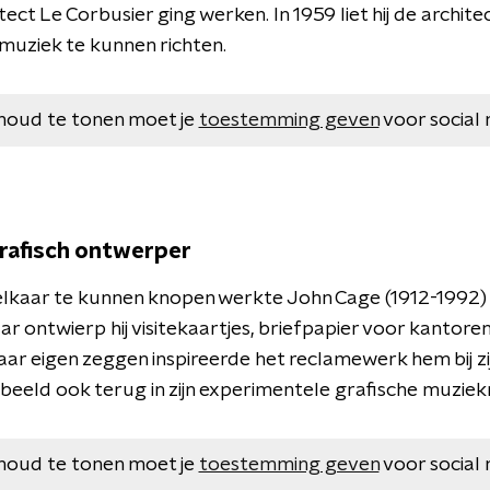
ct Le Corbusier ging werken. In 1959 liet hij de archit
 muziek te kunnen richten.
houd te tonen moet je
toestemming geven
voor social 
grafisch ontwerper
elkaar te kunnen knopen werkte John Cage (1912-1992)
r ontwierp hij visitekaartjes, briefpapier voor kanto
aar eigen zeggen inspireerde het reclamewerk hem bij zi
orbeeld ook terug in zijn experimentele grafische muziek
houd te tonen moet je
toestemming geven
voor social 