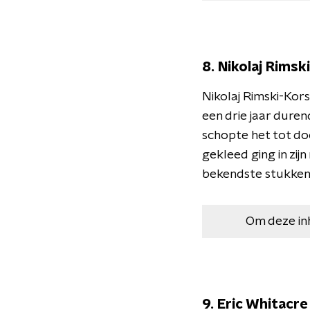
8. Nikolaj Rimsk
Nikolaj Rimski-Kors
een drie jaar dure
schopte het tot doc
gekleed ging in zij
bekendste stukken
Om deze in
9. Eric Whitacr