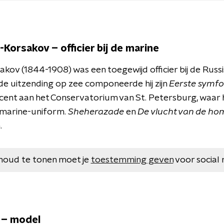
i-Korsakov – officier bij de marine
akov (1844-1908) was een toegewijd officier bij de Russi
nde uitzending op zee componeerde hij zijn
Eerste symfo
ent aan het Conservatorium van St. Petersburg, waar hij
n marine-uniform.
Sheherazade
en
De
vlucht van de h
.
houd te tonen moet je
toestemming geven
voor social 
e – model