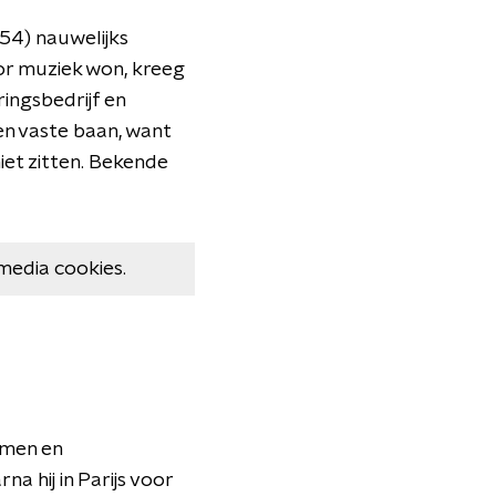
54) nauwelijks
voor muziek won, kreeg
eringsbedrijf en
een vaste baan, want
iet zitten. Bekende
media cookies.
rmen en
na hij in Parijs voor