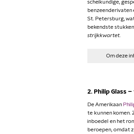
scheikundige, gesp
benzeenderivaten e
St. Petersburg, wat
bekendste stukken 
strijkkwartet
.
Om deze in
2. Philip Glass 
De Amerikaan
Phil
te kunnen komen. Zo
inboedel en het ron
beroepen, omdat ze