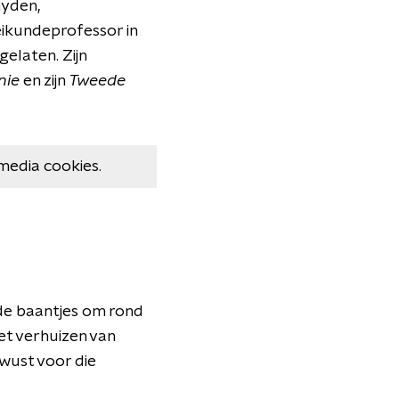
hyden,
eikundeprofessor in
elaten. Zijn
nie
en zijn
Tweede
media cookies.
nde baantjes om rond
et verhuizen van
ewust voor die