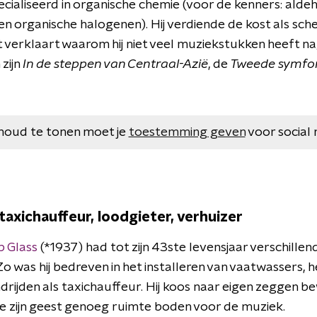
ecialiseerd in organische chemie (voor de kenners: alde
n organische halogenen). Hij verdiende de kost als sch
 verklaart waarom hij niet veel muziekstukken heeft nag
zijn
In de steppen van Centraal-Azië
, de
Tweede symfo
houd te tonen moet je
toestemming geven
voor social 
– taxichauffeur, loodgieter, verhuizer
ip Glass
(*1937) had tot zijn 43ste levensjaar verschille
 was hij bedreven in het installeren van vaatwassers, h
drijden als taxichauffeur. Hij koos naar eigen zeggen b
 zijn geest genoeg ruimte boden voor de muziek.