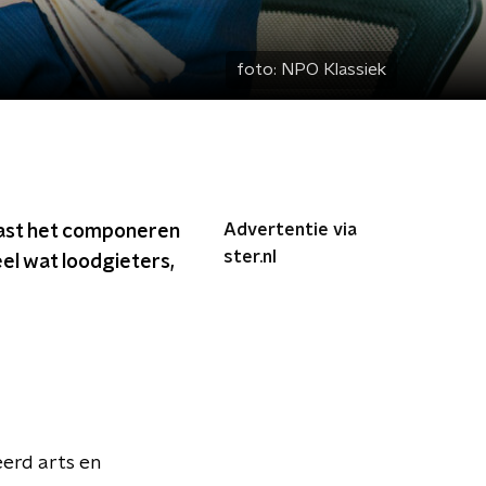
foto:
NPO Klassiek
Advertentie via
ast het componeren
ster.nl
el wat loodgieters,
erd arts en