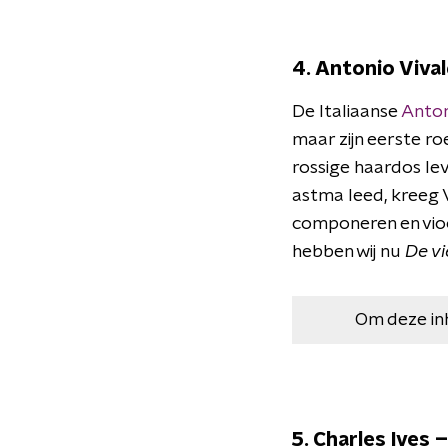
4. Antonio Vival
De Italiaanse
Anton
maar zijn eerste roe
rossige haardos lev
astma leed, kreeg V
componeren en vioo
hebben wij nu
De vi
Om deze in
5. Charles Ives