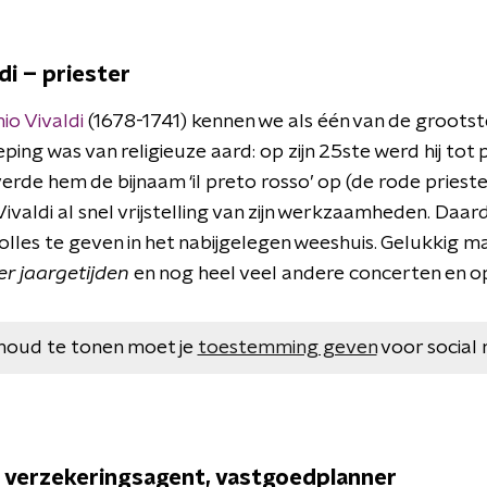
di – priester
io Vivaldi
(1678-1741) kennen we als één van de groots
ping was van religieuze aard: op zijn 25ste werd hij tot p
erde hem de bijnaam ‘il preto rosso’ op (de rode prieste
ivaldi al snel vrijstelling van zijn werkzaamheden. Daard
lles te geven in het nabijgelegen weeshuis. Gelukkig m
er jaargetijden
en nog heel veel andere concerten en op
houd te tonen moet je
toestemming geven
voor social 
 – verzekeringsagent, vastgoedplanner