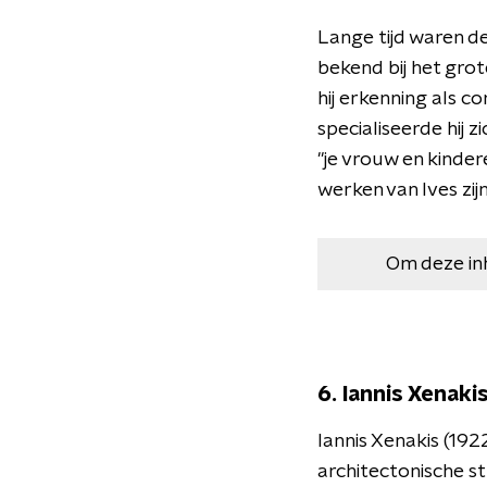
Lange tijd waren d
bekend bij het grot
hij erkenning als co
specialiseerde hij 
"je vrouw en kinder
werken van Ives zijn
Om deze in
6. Iannis Xenaki
Iannis Xenakis (1
architectonische str