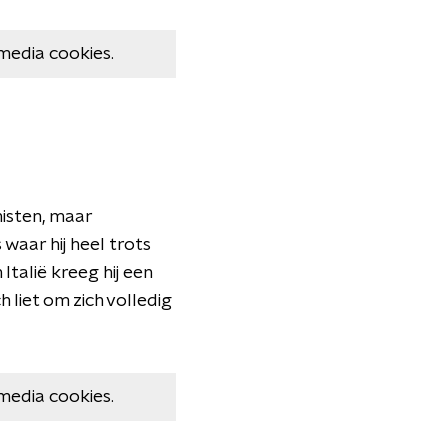
media cookies.
isten, maar
 waar hij heel trots
Italië kreeg hij een
h liet om zich volledig
media cookies.