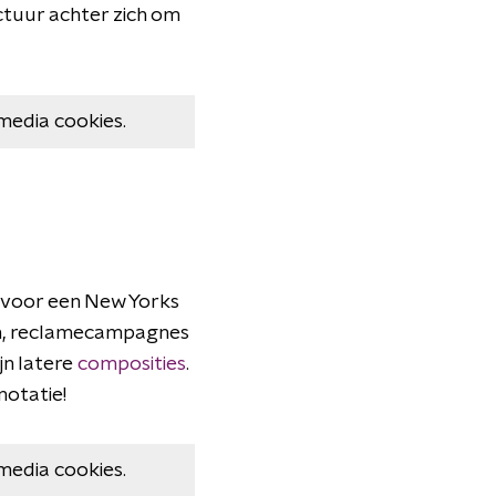
ectuur achter zich om
media cookies.
 voor een New Yorks
ren, reclamecampagnes
jn latere
composities
.
notatie!
media cookies.