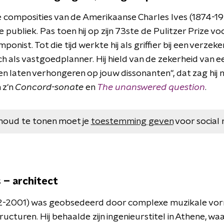
e composities van de Amerikaanse Charles Ives (1874-19
e publiek. Pas toen hij op zijn 73ste de Pulitzer Prize 
mponist. Tot die tijd werkte hij als griffier bij een verzek
zich als vastgoedplanner. Hij hield van de zekerheid van 
en laten verhongeren op jouw dissonanten", dat zag hij n
 z'n
Concord-sonate
en
The unanswered question
.
houd te tonen moet je
toestemming geven
voor social 
s – architect
922-2001) was geobsedeerd door complexe muzikale vo
ucturen. Hij behaalde zijn ingenieurstitel in Athene, waar