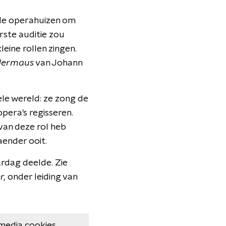
j de operahuizen om
erste auditie zou
ine rollen zingen.
edermaus
van Johann
ele wereld: ze zong de
opera's regisseren.
 van deze rol heb
aender ooit.
ardag deelde. Zie
r,
onder leiding van
media cookies.