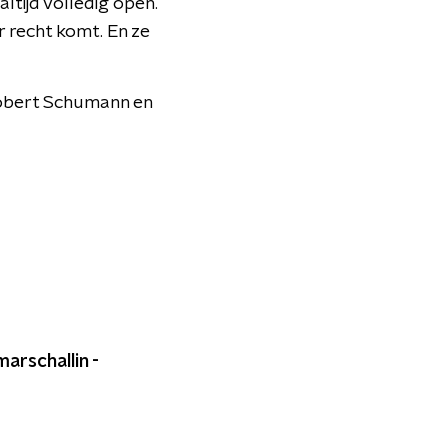
ltijd volledig open.
ar recht komt. En ze
 Robert Schumann en
arschallin -