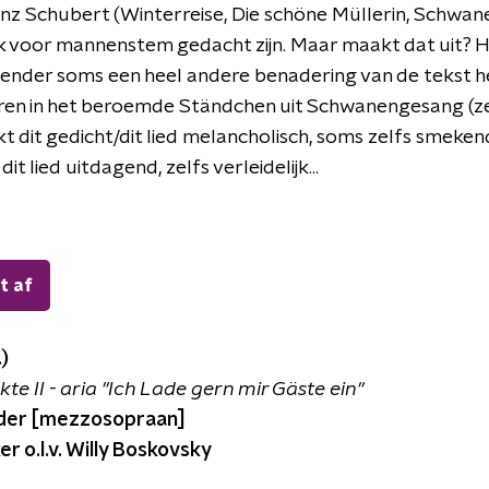
anz Schubert (Winterreise, Die schöne Müllerin, Schwane
ijk voor mannenstem gedacht zijn. Maar maakt dat uit? H
aender soms een heel andere benadering van de tekst hee
ren in het beroemde Ständchen uit Schwanengesang (ze
kt dit gedicht/dit lied melancholisch, soms zelfs smekend.
it lied uitdagend, zelfs verleidelijk...
t af
)
te II - aria "Ich Lade gern mir Gäste ein"
nder [mezzosopraan]
 o.l.v. Willy Boskovsky