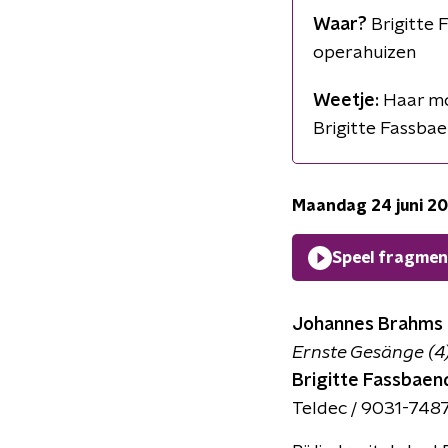
Waar?
Brigitte 
operahuizen
Weetje:
Haar moe
Brigitte Fassba
Maandag 24 juni 2
Speel fragmen
Johannes Brahms
Ernste Gesänge (4)
Brigitte Fassbaend
Teldec / 9031-748