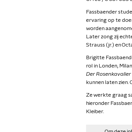
Fassbaender studeer
ervaring op te doen
worden aangenomen.
Later zong zij echt
Strauss (jr.) en Oct
Brigitte Fassbaende
rol in Londen, Milan
Der Rosenkavalier
kunnen laten zien. 
Ze werkte graag sa
hieronder Fassbaen
Kleiber.
Om deze in