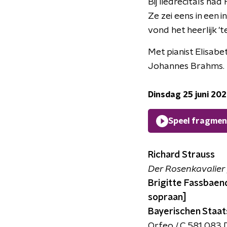
Bij liedrecitals ha
Ze zei eens in een i
vond het heerlijk '
Met pianist Elisab
Johannes Brahms.
Dinsdag 25 juni 20
Speel fragmen
Richard Strauss
Der Rosenkavalier ;
Brigitte Fassbaen
sopraan]
Bayerischen Staats
Orfeo / C 581 083 