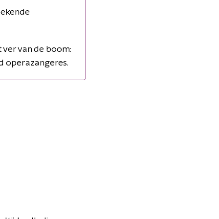
 bekende
t ver van de boom:
rd operazangeres.