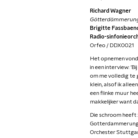
Richard Wagner
Götterdämmerung ; 
Brigitte Fassbae
Radio-sinfonieorch
Orfeo / DDX0021
Het opnemen vond 
in een interview: '
om me volledig te g
klein, alsof ik all
een flinke muur he
makkelijker want da
Die schroom heeft 
Gotterdammerung, 
Orchester Stuttgar