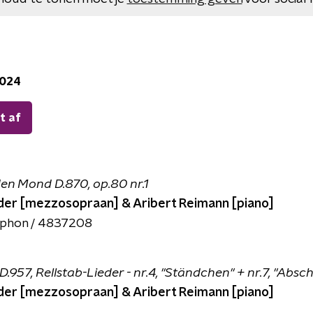
2024
t af
en Mond D.870, op.80 nr.1
der [mezzosopraan] & Aribert Reimann [piano]
phon / 4837208
57, Rellstab-Lieder - nr.4, "Ständchen" + nr.7, "Absch
der [mezzosopraan] & Aribert Reimann [piano]