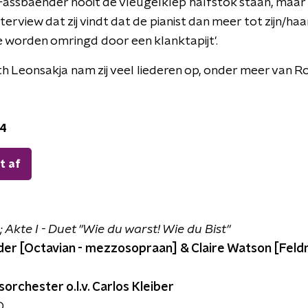
d Fassbaender nooit de vleugelklep halfstok staan, maar a
nterview dat zij vindt dat de pianist dan meer tot zijn/ha
te worden omringd door een klanktapijt'.
eth Leonsakja nam zij veel liederen op, onder meer van
24
t af
 Akte I - Duet "Wie du warst! Wie du Bist"
der [Octavian - mezzosopraan] & Claire Watson [Feldm
orchester o.l.v. Carlos Kleiber
D