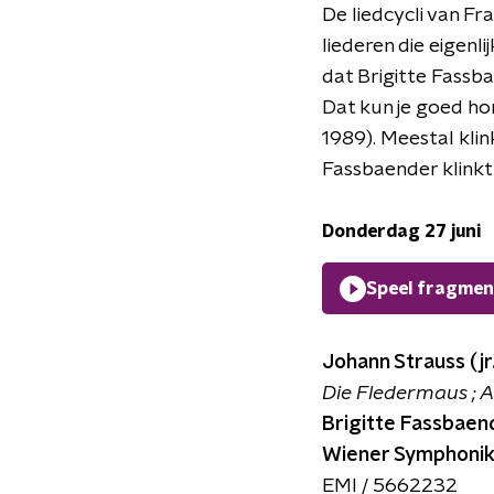
De liedcycli van Fr
liederen die eigenl
dat Brigitte Fassb
Dat kun je goed ho
1989). Meestal klin
Fassbaender klinkt d
Donderdag 27 juni
Speel fragmen
Johann Strauss (jr.
Die Fledermaus ; Ak
Brigitte Fassbae
Wiener Symphoniker
EMI / 5662232