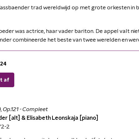
Fassbaender trad wereldwijd op met grote orkesten in
der was actrice, haar vader bariton. De appel valt nie
ender combineerde het beste van twee werelden en we
024
t af
, Op.121 - Compleet
er [alt] & Elisabeth Leonskaja [piano]
72-2