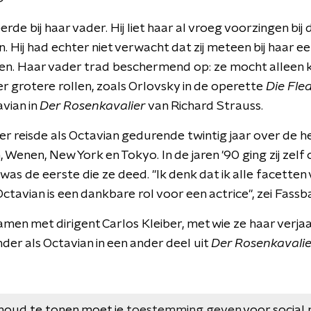
de bij haar vader. Hij liet haar al vroeg voorzingen bi
. Hij had echter niet verwacht dat zij meteen bij haar e
 Haar vader trad beschermend op: ze mocht alleen kle
er grotere rollen, zoals Orlovsky in de operette
Die Fl
avian in
Der Rosenkavalier
van Richard Strauss.
r reisde als Octavian gedurende twintig jaar over de h
, Wenen, New York en Tokyo. In de jaren '90 ging zij zelf 
was de eerste die ze deed. "Ik denk dat ik alle facetten
Octavian is een dankbare rol voor een actrice", zei Fassb
men met dirigent Carlos Kleiber, met wie ze haar verja
der als Octavian in een ander deel uit
Der Rosenkavalie
houd te tonen moet je
toestemming geven
voor social 