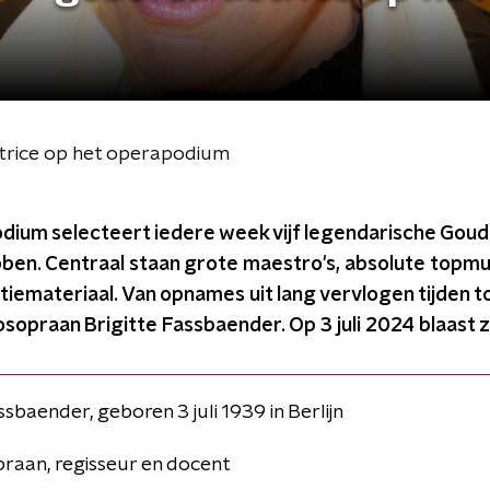
ctrice op het operapodium
odium selecteert iedere week vijf legendarische Gou
en. Centraal staan grote maestro's, absolute topmusi
tiemateriaal. Van opnames uit lang vervlogen tijden t
praan Brigitte Fassbaender. Op 3 juli 2024 blaast zij
ssbaender, geboren 3 juli 1939 in Berlijn
aan, regisseur en docent