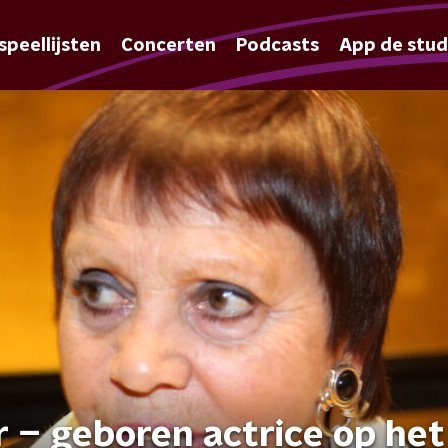
speellijsten
Concerten
Podcasts
App de stud
 − geboren actrice op het