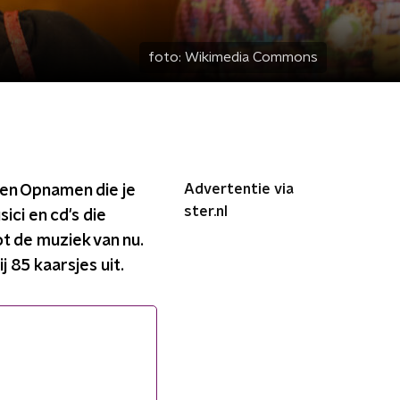
foto:
Wikimedia Commons
Advertentie via
den Opnamen die je
ster.nl
ci en cd's die
ot de muziek van nu.
 85 kaarsjes uit.