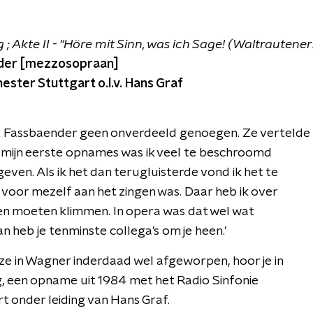
Akte II - "Höre mit Sinn, was ich Sage! (Waltrautene
nder [mezzosopraan]
ester Stuttgart o.l.v. Hans Graf
Fassbaender geen onverdeeld genoegen. Ze vertelde
Bij mijn eerste opnames was ik veel te beschroomd
even. Als ik het dan terugluisterde vond ik het te
een voor mezelf aan het zingen was. Daar heb ik over
en moeten klimmen. In opera was dat wel wat
n heb je tenminste collega's om je heen.'
ze in Wagner inderdaad wel afgeworpen, hoor je in
een opname uit 1984 met het Radio Sinfonie
t onder leiding van Hans Graf.