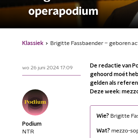
operapodium
Klassiek
Brigitte Fassbaender − geboren a
De redactie van P
wo 26 juni 2024
17:09
gehoord moét hebb
gelden als referen
Deze week: mezzoso
Wie?
Brigitte Fa
Podium
Wat?
mezzo-sopr
NTR