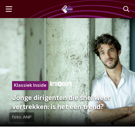
Klassiek Inside
Jonge dirigenten die snel weer
vertrekken: is het een trend?
foto:
ANP