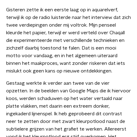
Gisteren zette ik een eerste laag op in aquarelverf,
terwijl ik op de radio luisterde naar het interview dat zich
twee verdiepingen onder mij voltrok. Mijn penseel
kleurde het papier, terwijl er werd verteld over Chaqall
die experimenteerde met verschillende technieken en
zichzelf daarbij toestond te falen. Dat is een mooi
motto voor vandaag, en in het algemeen uiteraard
binnen het maakproces, want zonder riskeren dat iets
mislukt ook geen kans op nieuwe ontdekkingen.
Gestaag werkte ik verder aan twee van de vier
opzetten. In de beelden van Google Maps die ik hiervoor
koos, werden schaduwen op het water vertaald naar
platte vlakken, met daarin een extreem donker,
ingekaderd lijnenspel. Ik heb geprobeerd dit contrast
neer te zetten door met zwart kleurpotlood naast de
subtielere grijzen van het grafiet te werken. Allereerst
vond ik het kleurpotlood erg stijf overkomen. Het