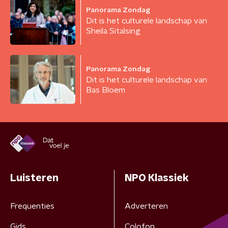
Panorama Zondag
Dit is het culturele landschap van
Sheila Sitalsing
Panorama Zondag
Dit is het culturele landschap van
Bas Bloem
Luisteren
NPO Klassiek
Frequenties
Adverteren
Gids
Colofon