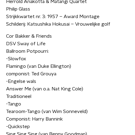
Herrold Anakotta & Matangi Quartet
Philip Glass
Strijkkwartet nr. 3: 1957 – Award Montage
Schilderij: Katsushika Hokusai – Vrouwelijke golf
Cor Bakker & Friends
DSV Sway of Life
Ballroom Potpourri:
-Slowfox
Flamingo (van Duke Ellington)
componist: Ted Grouya
-Engelse wals
Answer Me (van o.a. Nat King Cole)
Traditioneel
-Tango
Tearoom-Tango (van Wim Sonneveld)
Componist: Harry Bannink
-Quickstep
Sing Sing Sing (van Benny Goodman)