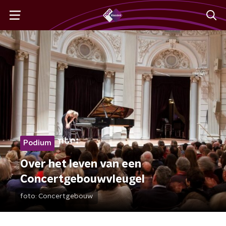
Podium
Over het leven van een
Concertgebouwvleugel
foto:
Concertgebouw