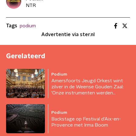
NTR
Tags
podium
Advertentie via ster.nl
Gerelateerd
Podium
Amersfoorts Jeugd Orkest wint
zilver in de Weense Gouden Zaal:
'Onze instrumenten werden
weggesleept'
Podium
Backstage op Festival d'Aix-en-
Provence met Irma Boom