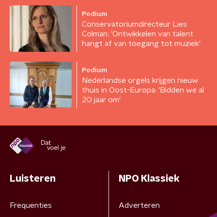
Podium
Conservatoriumdirecteur Lies
Colman: 'Ontwikkelen van talent
hangt af van toegang tot muziek'
Podium
Nederlandse orgels krijgen nieuw
thuis in Oost-Europa: 'Bidden we al
20 jaar om'
Luisteren
NPO Klassiek
Frequenties
Adverteren