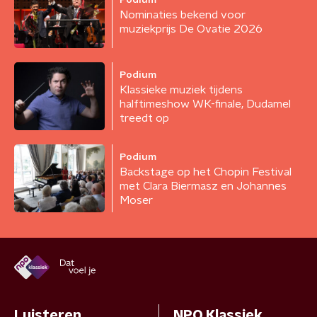
Podium
Nominaties bekend voor
muziekprijs De Ovatie 2026
Podium
Klassieke muziek tijdens
halftimeshow WK-finale, Dudamel
treedt op
Podium
Backstage op het Chopin Festival
met Clara Biermasz en Johannes
Moser
Luisteren
NPO Klassiek