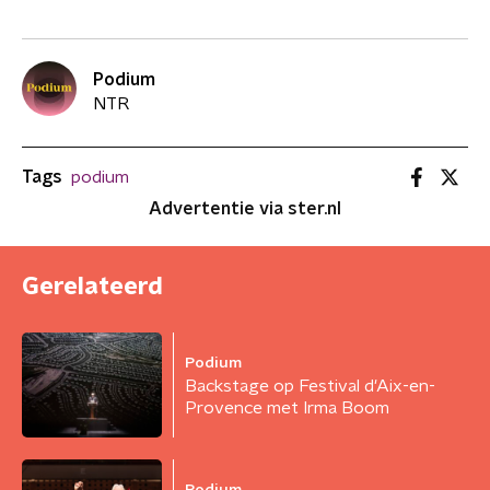
Podium
NTR
Tags
podium
Advertentie via ster.nl
Gerelateerd
Podium
Backstage op Festival d'Aix-en-
Provence met Irma Boom