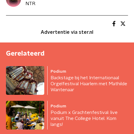
NTR
Advertentie via ster.nl
Gerelateerd
Podium
Backstage bij het Internationaal
Orgelfestival Haarlem met Mathilde
Wantenaar
Podium
Podium x Grachtenfestival: live
vanuit The College Hotel. Kom
langs!