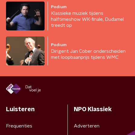
Podium
Klassieke muziek tijdens
halftimeshow WK-finale, Dudamel
treedt op
Podium
Dirigent Jan Cober onderscheiden
met loopbaanprijs tijdens WMC
Luisteren
NPO Klassiek
Frequenties
Adverteren