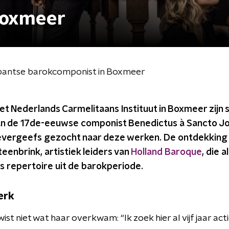
Boxmeer
bantse barokcomponist in Boxmeer
 het Nederlands Carmelitaans Instituut in Boxmeer zij
n de 17de-eeuwse componist Benedictus à Sancto Jo
tevergeefs gezocht naar deze werken. De ontdekkin
teenbrink, artistiek leiders van
Holland Baroque
, die 
s repertoire uit de barokperiode.
erk
st niet wat haar overkwam: “Ik zoek hier al vijf jaar act