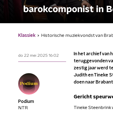
barokcomponist in 
Klassiek
Historische muziekvondst van Bra
In het archief van
do 22 mei 2025
16:02
teruggevonden va
zestig jaar werd 
Judith en Tineke S
doen naar Brabant
Gericht speurw
Podium
Tineke Steenbrink wi
NTR