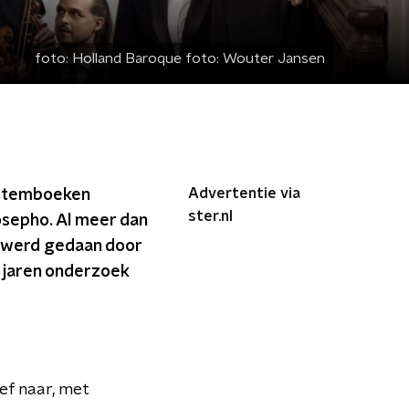
foto:
Holland Baroque foto: Wouter Jansen
Advertentie via
n stemboeken
ster.nl
sepho. Al meer dan
g werd gedaan door
al jaren onderzoek
ief naar, met