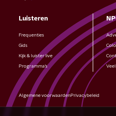
Luisteren
NP
Frequenties
Adv
Gids
Colo
Kijk & luister live
Cont
Programma's
Veel
Algemene voorwaarden
Privacybeleid