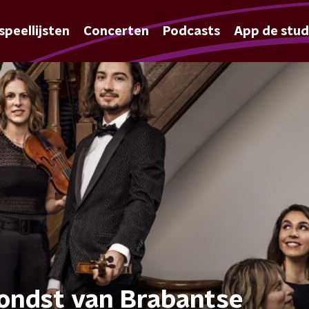
speellijsten
Concerten
Podcasts
App de stud
ondst van Brabantse