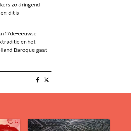
ekers zo dringend
: dit is
 van 17de-eeuwse
traditie en het
Holland Baroque gaat