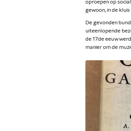
oproepen op social 
gewoon, in de kluis
De gevonden bundel
uiteenlopende beze
de 17de eeuw werd
manier om de muzie