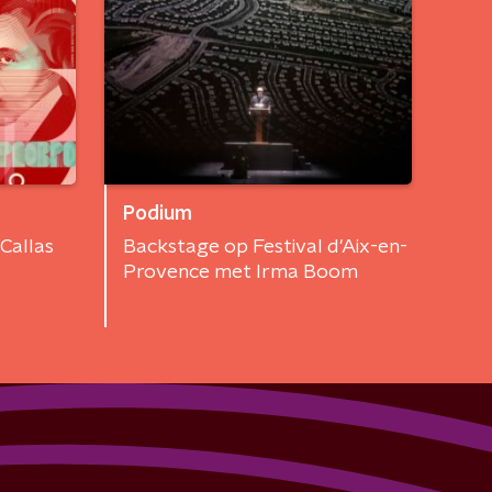
Podium
Callas
Backstage op Festival d'Aix-en-
Provence met Irma Boom