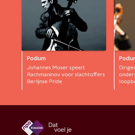
Podium
Podiu
Johannes Moser speelt
Dirige
Rachmaninov voor slachtoffers
onder
Berlijnse Pride
loopba