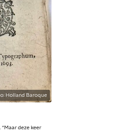
to:
Holland Baroque
k. “Maar deze keer