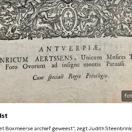
fo
dst
 het Boxmeerse archief geweest”, zegt Judith Steenbrin