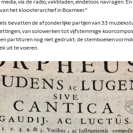
media, via de radio, vakbladen, eindeloos navragen. En
 van het kloosterarchief in Boxmeer.”
s bevatten de afzonderlijke partijen van 33 muzieks
ttingen, van solowerken tot vijfstemmige koorcomposi
en partituren nog niet gedrukt; de stemboeken vormd
k uit te voeren.