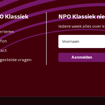
O Klassiek
NPO Klassiek ni
Iedere week alles over kl
erteren
fon
act
Aanmelden
gestelde vragen