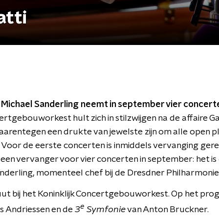
tti
t Michael Sanderling neemt in september vier concert
ertgebouworkest hult zich in stilzwijgen na de affaire G
aarentegen een drukte van jewelste zijn om alle open p
. Voor de eerste concerten is inmiddels vervanging gere
en vervanger voor vier concerten in september: het is 
anderling, momenteel chef bij de Dresdner Philharmonie
uut bij het Koninklijk Concertgebouworkest. Op het pr
e
s Andriessen en de
3
Symfonie
van Anton Bruckner.