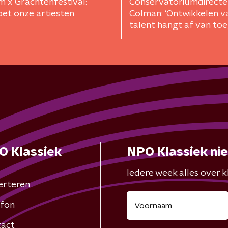
 x Grachtenfestival:
Conservatoriumdirecte
et onze artiesten
Colman: 'Ontwikkelen v
talent hangt af van to
tot muziek'
O Klassiek
NPO Klassiek ni
Iedere week alles over kl
erteren
fon
act