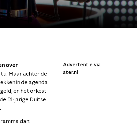
Advertentie via
en over
ster.nl
atti. Maar achter de
lekken in de agenda
geld, en het orkest
de 51-jarige Duitse
.
ogramma dan: