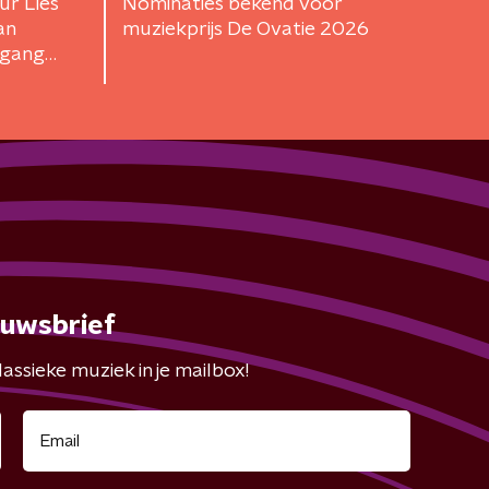
ur Lies
Nominaties bekend voor
an
muziekprijs De Ovatie 2026
egang
euwsbrief
assieke muziek in je mailbox!