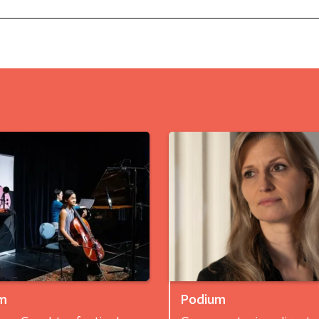
m
Podium