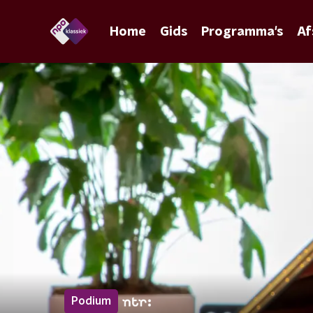
Home
Gids
Programma's
Af
Podium