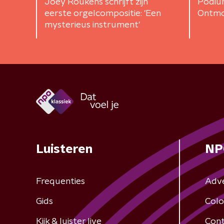
Joey Roukens schrijft zijn
Podium
eerste orgelcompositie: 'Een
Ontmo
mysterieus instrument'
Luisteren
NP
Frequenties
Adv
Gids
Colo
Kijk & luister live
Cont