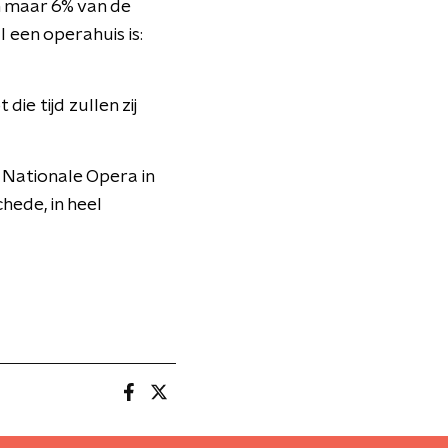
n maar 6% van de
 een operahuis is:
ie tijd zullen zij
 Nationale Opera in
hede, in heel