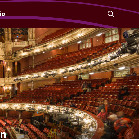
io
en