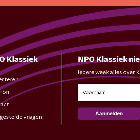
O Klassiek
NPO Klassiek ni
Iedere week alles over kl
erteren
fon
act
Aanmelden
gestelde vragen