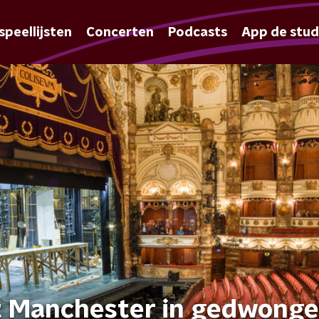
speellijsten
Concerten
Podcasts
App de stud
st Manchester in gedwong