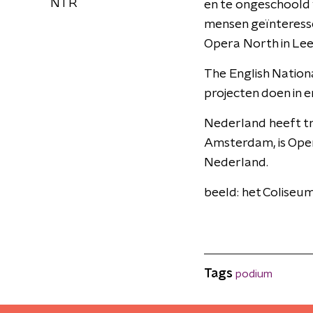
NTR
en te ongeschoold 
mensen geïnteressee
Opera North in Lee
The English National
projecten doen in 
Nederland heeft tr
Amsterdam, is Opera
Nederland.
beeld: het Coliseum
Tags
podium