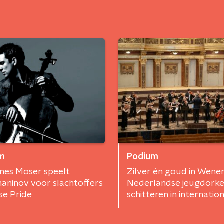
m
Podium
nes Moser speelt
Zilver én goud in Wene
aninov voor slachtoffers
Nederlandse jeugdorke
nse Pride
schitteren in internatio
wedstrijd