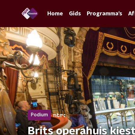
Home
Gids
Programma's
Af
Podium
Brits operahuis kie