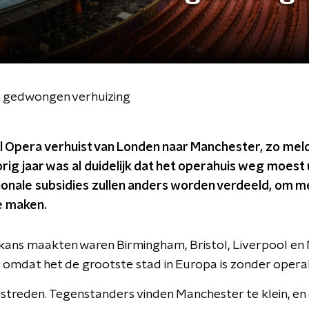
in gedwongen verhuizing
al Opera verhuist van Londen naar Manchester, zo me
orig jaar was al duidelijk dat het operahuis weg moest 
onale subsidies zullen anders worden verdeeld, om me
e maken.
kans maakten waren Birmingham, Bristol, Liverpool en
 omdat het de grootste stad in Europa is zonder operah
mstreden. Tegenstanders vinden Manchester te klein, en