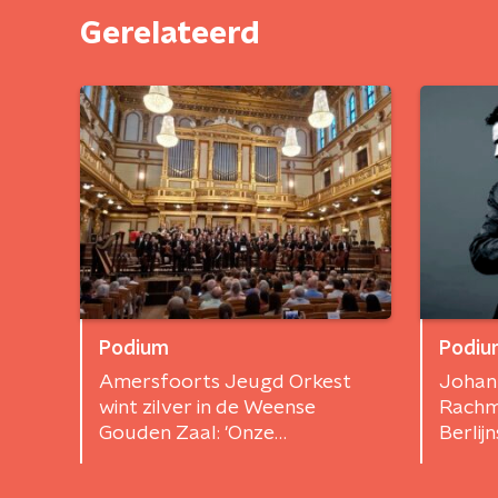
Gerelateerd
Podium
Podiu
Amersfoorts Jeugd Orkest
Johan
wint zilver in de Weense
Rachm
Gouden Zaal: 'Onze
Berlij
instrumenten werden
weggesleept'