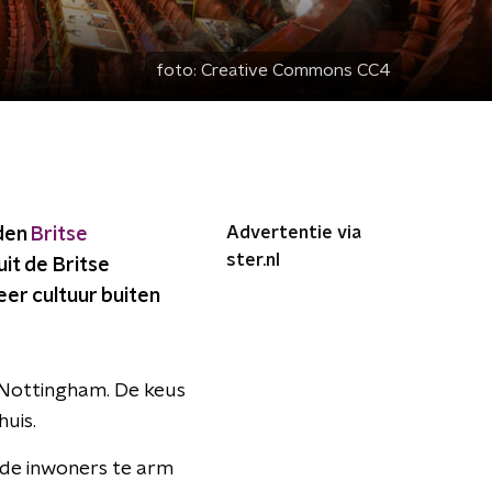
foto:
Creative Commons CC4
Advertentie via
lden
Britse
ster.nl
uit de Britse
er cultuur buiten
 Nottingham. De keus
uis.
 de inwoners te arm