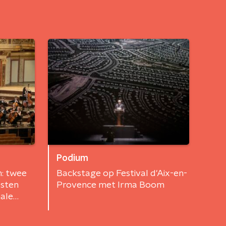
Podium
n: twee
Backstage op Festival d'Aix-en-
sten
Provence met Irma Boom
nale