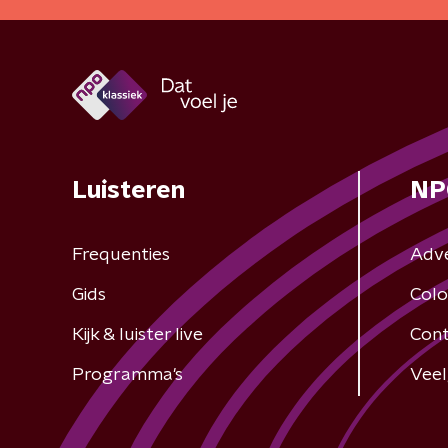
Luisteren
NP
Frequenties
Adv
Gids
Colo
Kijk & luister live
Cont
Programma's
Veel