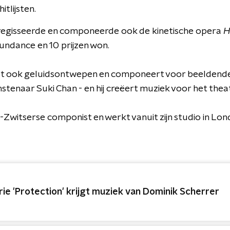
itlijsten.
 regisseerde en componeerde ook de kinetische opera
H
undance en 10 prijzen won.
t ook geluidsontwepen en componeert voor beeldende k
tenaar Suki Chan - en hij creëert muziek voor het thea
s-Zwitserse componist en werkt vanuit zijn studio in Lon
rie 'Protection' krijgt muziek van Dominik Scherrer