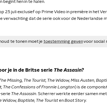
n begint hen in te halen.
op 25 juli exclusief op Prime Video in première in het Ver
 de verwachting dat de serie ook voor de Nederlandse 
houd te tonen moet je
toestemming geven
voor social 
or je in de Britse serie
The Assasin
?
The Missing, The Tourist, The Widow, Miss Austen, Bapti
t, The Confessions of Frannie Langton
) is de componi
-serie
The Assassin
. Scherrer werkte eerder samen met
e Widow, Baptiste, The Tourist
en
Boat Story
.