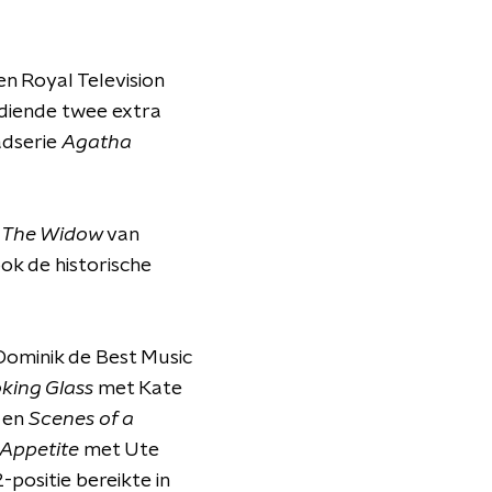
en Royal Television
erdiende twee extra
adserie
Agatha
e
The Widow
van
ok de historische
ominik de Best Music
oking Glass
met Kate
; en
Scenes of a
Appetite
met Ute
positie bereikte in