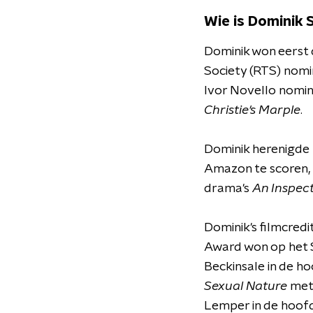
Wie is Dominik 
Dominik won eerst 
Society (RTS) nomi
Ivor Novello nomi
Christie's Marple
.
Dominik herenigde 
Amazon te scoren, 
drama's
An Inspect
Dominik's filmcredi
Award won op het 
Beckinsale in de ho
Sexual Nature
met 
Lemper in de hoofdr