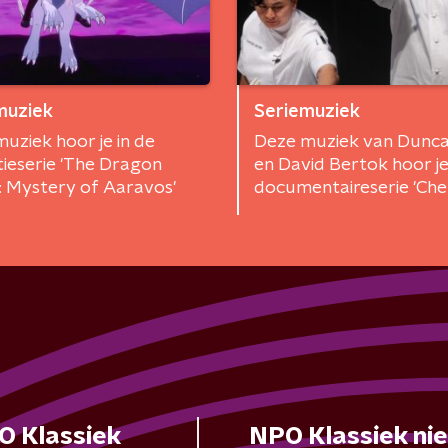
muziek
Seriemuziek
uziek hoor je in de
Deze muziek van Dunc
ieserie 'The Dragon
en David Bertok hoor je
: Mystery of Aaravos'
documentaireserie 'Che
Table: Legends'
O Klassiek
NPO Klassiek ni