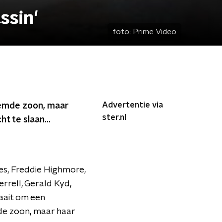
ssin'
foto:
Prime Video
Advertentie via
emde zoon, maar
ster.nl
t te slaan...
es, Freddie Highmore,
rrell, Gerald Kyd,
it om een ​​
e zoon, maar haar