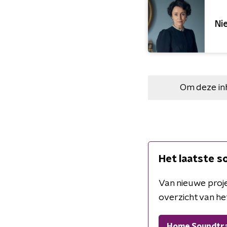
Ni
Om deze in
Het laatste 
Van nieuwe proj
overzicht van he
Home Soundtr