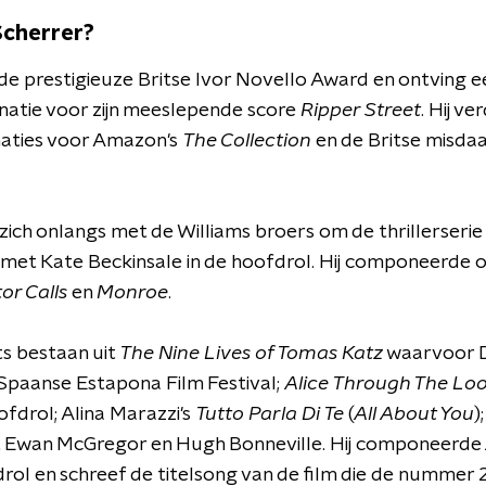
Scherrer?
de prestigieuze Britse Ivor Novello Award en ontving e
natie voor zijn meeslepende score
Ripper Street
. Hij v
naties voor Amazon's
The Collection
en de Britse misda
zich onlangs met de Williams broers om de thrillerseri
met Kate Beckinsale in de hoofdrol. Hij componeerde o
or Calls
en
Monroe
.
ts bestaan uit
The Nine Lives of Tomas Katz
waarvoor D
Spaanse Estapona Film Festival;
Alice Through The Lo
ofdrol; Alina Marazzi's
Tutto Parla Di Te
(
All About You
)
Ewan McGregor en Hugh Bonneville. Hij componeerde
ol en schreef de titelsong van de film die de nummer 2-