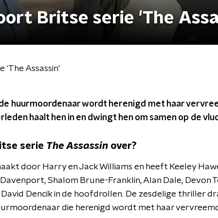
ort Britse serie 'The Assa
e 'The Assassin'
de huurmoordenaar wordt herenigd met haar vervre
rleden haalt hen in en dwingt hen om samen op de vluch
itse serie
The Assassin
over?
maakt door Harry en Jack Williams en heeft Keeley Haw
 Davenport, Shalom Brune-Franklin, Alan Dale, Devon Te
avid Dencik in de hoofdrollen. De zesdelige thriller draa
urmoordenaar die herenigd wordt met haar vervreemd