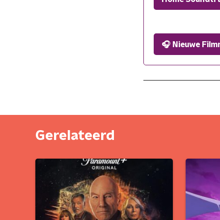
🎧 Nieuwe Film
Gerelateerd