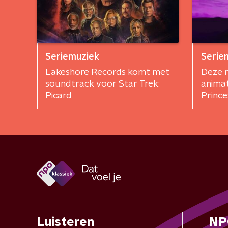
Seriemuziek
Serie
Lakeshore Records komt met
Deze m
soundtrack voor Star Trek:
animat
Picard
Prince
Luisteren
NP