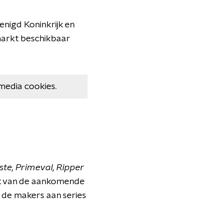
enigd Koninkrijk en
markt beschikbaar
media cookies.
ste, Primeval, Ripper
st van de aankomende
 de makers aan series