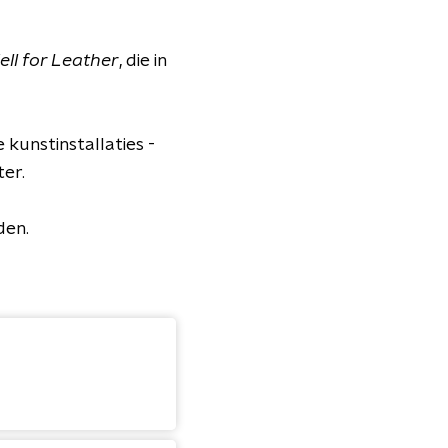
ell for Leather
, die in
unstinstallaties -
ter.
den.