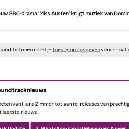
euw BBC-drama 'Miss Austen' krijgt muziek van Domin
houd te tonen moet je
toestemming geven
voor social 
soundtracknieuws
ecten van Hans Zimmer tot aan re-releases van prachti
t laatste nieuws.
ack Update
📱 WhatsApp-kanaal Filmmuziek & meer