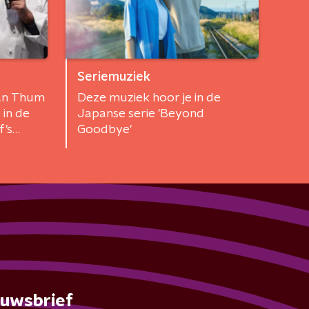
Seriemuziek
an Thum
Deze muziek hoor je in de
 in de
Japanse serie 'Beyond
f's
Goodbye'
euwsbrief