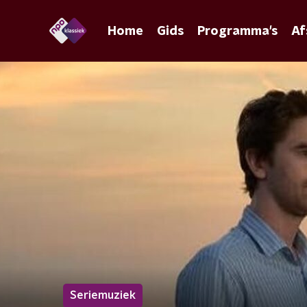
Home
Gids
Programma's
Af
Seriemuziek