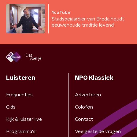
YouTube
Stadsbeiaardier van Breda houdt
eeuwenoude traditie levend
Luisteren
NPO Klassiek
Frequenties
Adverteren
Gids
Colofon
Kijk & luister live
Contact
Programma's
Veelgestelde vragen