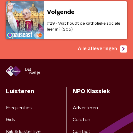
Volgende
#29 - Wat houdt de katholieke sociale
leer in? (S05)
Alle afleveringen
Luisteren
NPO Klassiek
Frequenties
Adverteren
Gids
Colofon
Kijk & luister live
Contact