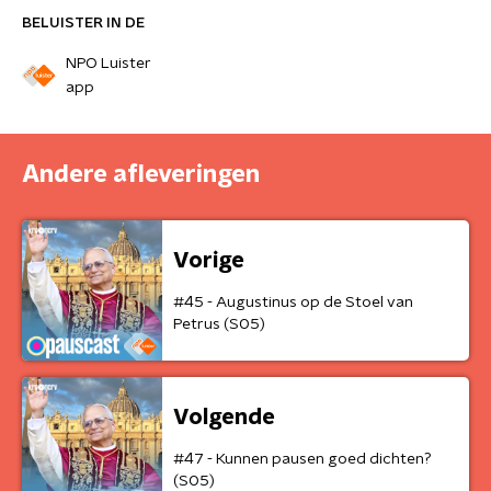
BELUISTER IN DE
NPO Luister
app
Andere afleveringen
Vorige
#45 - Augustinus op de Stoel van
Petrus (S05)
Volgende
#47 - Kunnen pausen goed dichten?
(S05)