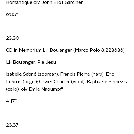
Romantique olv John Eliot Gardiner
6’05”
23.30
CD In Memoriam Lili Boulanger (Marco Polo 8.223636)
Lili Boulanger: Pie Jesu
Isabelle Sabrié (sopraan); Françis Pierre (harp); Eric
Lebrun (orgel); Olivier Charlier (viool); Raphaëlle Semezis
(cello); olv Emile Naoumoff
4’17”
23.37