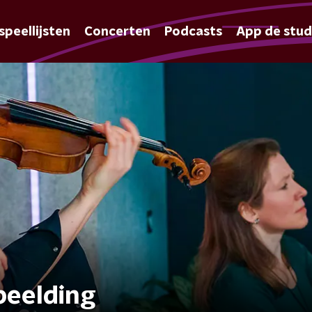
speellijsten
Concerten
Podcasts
App de stud
beelding