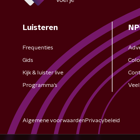
Luisteren
NP
Frequenties
Adv
Gids
Colo
Kijk & luister live
Cont
Programma's
Veel
Algemene voorwaarden
Privacybeleid