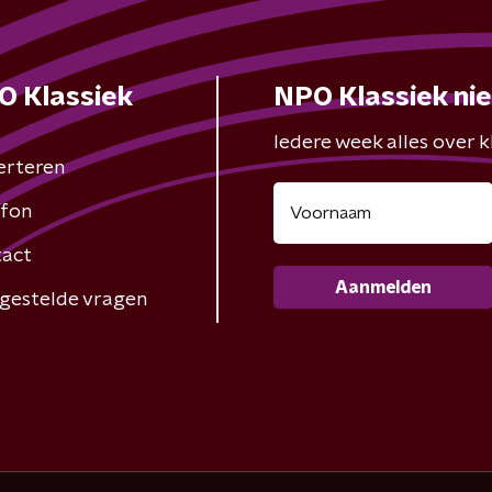
O Klassiek
NPO Klassiek ni
Iedere week alles over kl
erteren
fon
act
Aanmelden
gestelde vragen