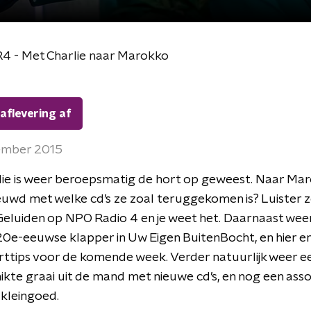
 R4 - Met Charlie naar Marokko
 aflevering af
ember 2015
ie is weer beroepsmatig de hort op geweest. Naar Mar
euwd met welke cd’s ze zoal teruggekomen is? Luister
 Geluiden op NPO Radio 4 en je weet het. Daarnaast wee
0e-eeuwse klapper in Uw Eigen BuitenBocht, en hier e
ttips voor de komende week. Verder natuurlijk weer e
kte graai uit de mand met nieuwe cd’s, en nog een ass
 kleingoed.