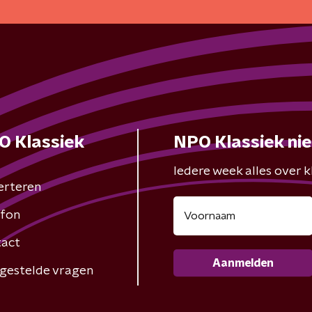
O Klassiek
NPO Klassiek ni
Iedere week alles over kl
erteren
fon
act
Aanmelden
gestelde vragen