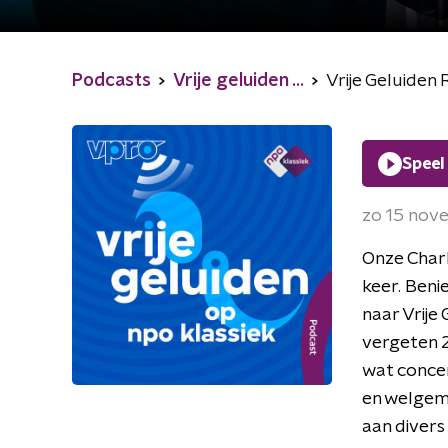
Podcasts
Vrije geluiden ...
Vrije Geluiden
Speel
zo 15 nov
Onze Charl
keer. Beni
naar Vrije
vergeten 2
wat concer
en welgemi
aan divers