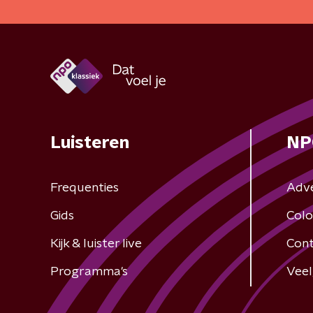
Luisteren
NP
Frequenties
Adv
Gids
Colo
Kijk & luister live
Cont
Programma's
Veel