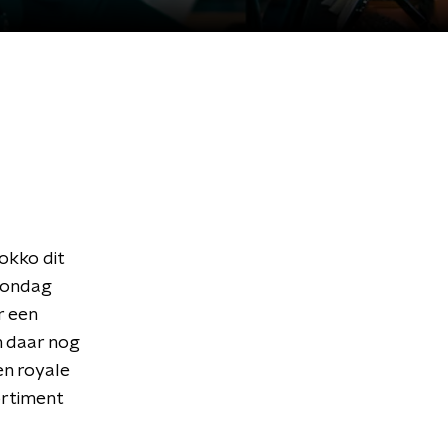
okko dit
 zondag
r een
n daar nog
en royale
ortiment