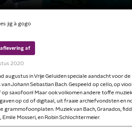
es: jig à gogo
 aflevering af
stus 2020
d augustus in Vrije Geluiden speciale aandacht voor de
s van Johann Sebastian Bach. Gespeeld op cello, op viool
of op saxofoon! Maar ook volkomen andere toffe muziek
gaven op cd of digitaal, uit fraaie archiefvondsten en 
se grammofoonplaten. Muziek van Bach, Granados, fidd
, Emile Mosseri, en Robin Schlochtermeier.