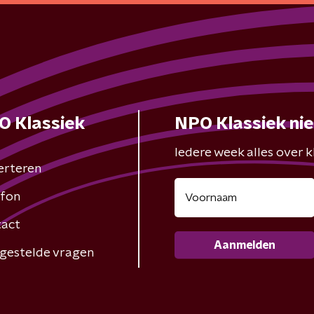
O Klassiek
NPO Klassiek ni
Iedere week alles over kl
erteren
fon
act
Aanmelden
gestelde vragen