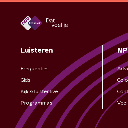
Luisteren
NP
Frequenties
Adv
Gids
Colo
Kijk & luister live
Cont
Programma's
Veel