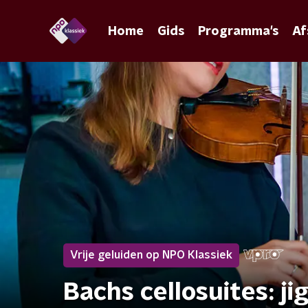
Home
Gids
Programma's
Af
Vrije geluiden op NPO Klassiek
Bachs cellosuites: ji