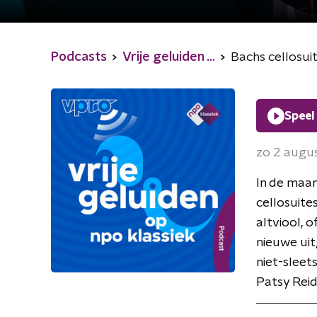
Podcasts
Vrije geluiden ...
Bachs cellosuit
Speel
zo 2 augu
In de maan
cellosuite
altviool, 
nieuwe uit
niet-sleet
Patsy Reid