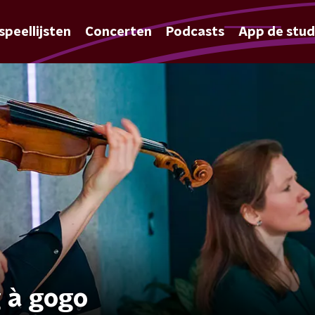
speellijsten
Concerten
Podcasts
App de stud
g à gogo