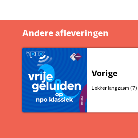
Andere afleveringen
Vorige
Lekker langzaam (7)