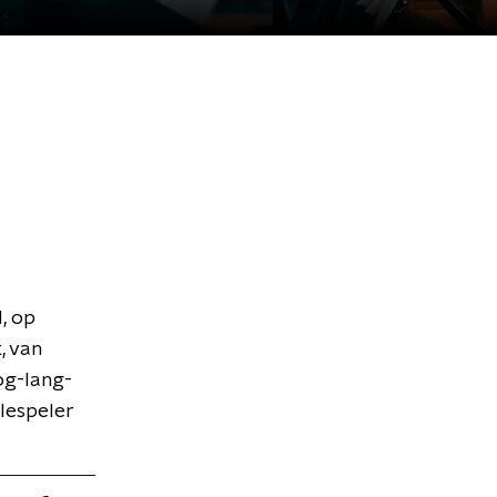
, op
, van
nog-lang-
lespeler