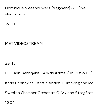
Dominique Vleeshouwers [slagwerk] & … [live
electronics]
16’00”
MET VIDEOSTREAM
23.45
CD Karin Rehnqvist - Arktis Arktis! (BIS-1396 CD)
Karin Rehnqvist - Arktis Arktis!: I. Breaking the Ice
Swedish Chamber Orchestra OLV John Storgårds
1’30”