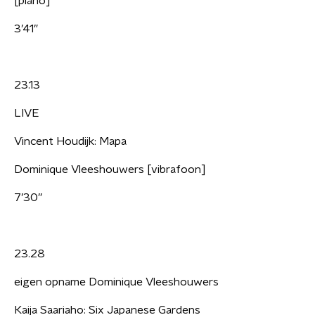
[piano]
3’41”
23.13
LIVE
Vincent Houdijk: Mapa
Dominique Vleeshouwers [vibrafoon]
7’30”
23.28
eigen opname Dominique Vleeshouwers
Kaija Saariaho: Six Japanese Gardens