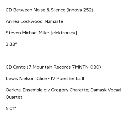
CD Between Noise & Silence (Innova 252)
Annea Lockwood: Namaste
Steven Michael Miller [elektronica]
3’33”
CD Canto (7 Mountain Records 7MNTN-030)
Lewis Nielson: Cilice - IV Poenitentia II
Oerknal Ensemble olv Gregory Charette; Damask Vocaal
Quartet
5’01”