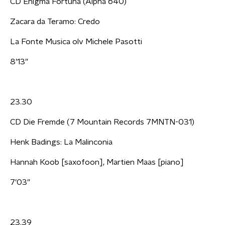
CD Enigma Fortuna (Alpha 640)
Zacara da Teramo: Credo
La Fonte Musica olv Michele Pasotti
8’13”
23.30
CD Die Fremde (7 Mountain Records 7MNTN-031)
Henk Badings: La Malinconia
Hannah Koob [saxofoon], Martien Maas [piano]
7’03”
23.39