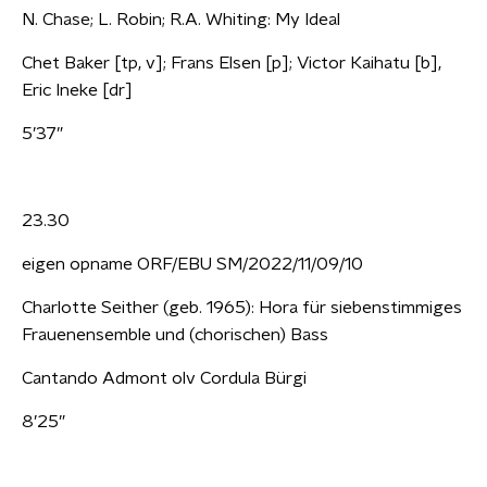
N. Chase; L. Robin; R.A. Whiting: My Ideal
Chet Baker [tp, v]; Frans Elsen [p]; Victor Kaihatu [b],
Eric Ineke [dr]
5’37”
23.30
eigen opname ORF/EBU SM/2022/11/09/10
Charlotte Seither (geb. 1965): Hora für siebenstimmiges
Frauenensemble und (chorischen) Bass
Cantando Admont olv Cordula Bürgi
8’25”