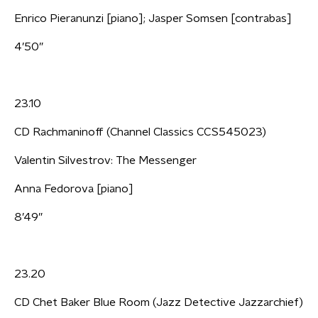
Enrico Pieranunzi [piano]; Jasper Somsen [contrabas]
4’50”
23.10
CD Rachmaninoff (Channel Classics CCS545023)
Valentin Silvestrov: The Messenger
Anna Fedorova [piano]
8’49”
23.20
CD Chet Baker Blue Room (Jazz Detective Jazzarchief)