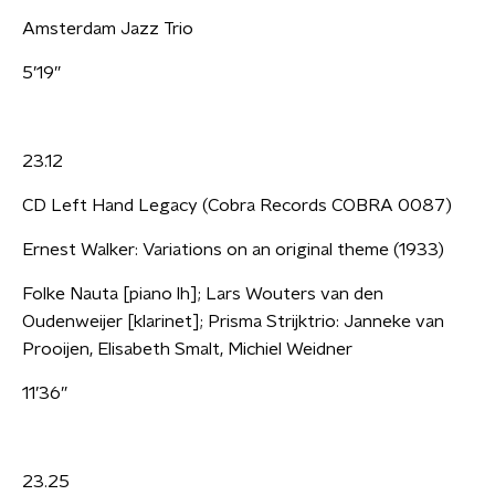
Amsterdam Jazz Trio
5’19”
23.12
CD Left Hand Legacy (Cobra Records COBRA 0087)
Ernest Walker: Variations on an original theme (1933)
Folke Nauta [piano lh]; Lars Wouters van den
Oudenweijer [klarinet]; Prisma Strijktrio: Janneke van
Prooijen, Elisabeth Smalt, Michiel Weidner
11’36”
23.25