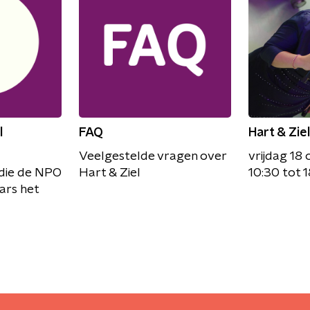
l
FAQ
Hart & Zie
Veelgestelde vragen over
vrijdag 18 
die de NPO
Hart & Ziel
10:30 tot 
ars het