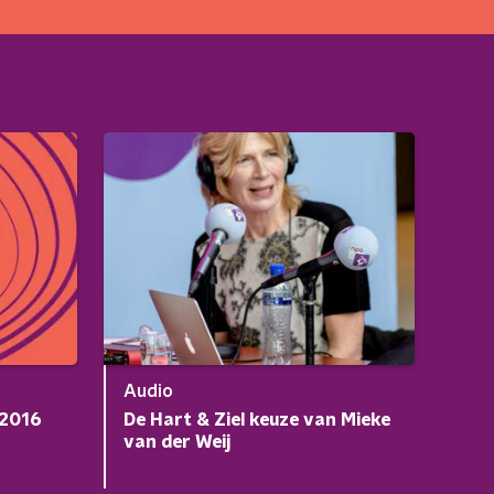
Audio
 2016
De Hart & Ziel keuze van Mieke
van der Weij