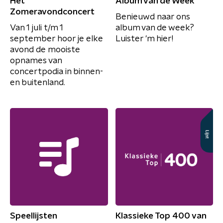
Het
Album van de Week
Zomeravondconcert
Benieuwd naar ons
Van 1 juli t/m 1
album van de week?
september hoor je elke
Luister 'm hier!
avond de mooiste
opnames van
concertpodia in binnen-
en buitenland.
Speellijsten
Klassieke Top 400 van