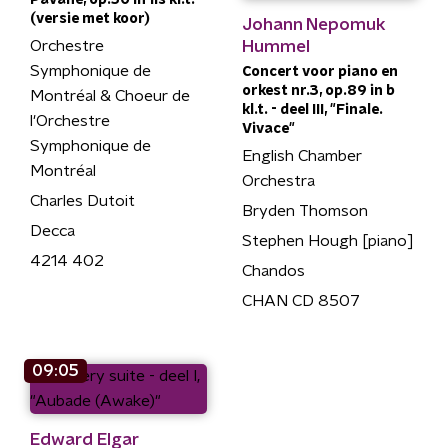
(versie met koor)
Johann Nepomuk
Orchestre
Hummel
Symphonique de
Concert voor piano en
orkest nr.3, op.89 in b
Montréal & Choeur de
kl.t. - deel III, "Finale.
l'Orchestre
Vivace"
Symphonique de
English Chamber
Montréal
Orchestra
Charles Dutoit
Bryden Thomson
Decca
Stephen Hough [piano]
4214 402
Chandos
CHAN CD 8507
09:05
Edward Elgar