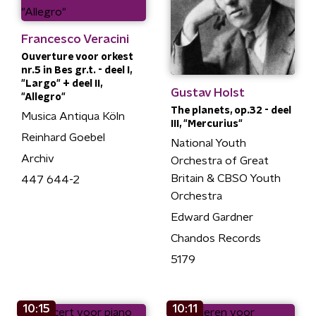
Francesco Veracini
Ouverture voor orkest
nr.5 in Bes gr.t. - deel I,
"Largo" + deel II,
Gustav Holst
"Allegro"
The planets, op.32 - deel
Musica Antiqua Köln
III, "Mercurius"
Reinhard Goebel
National Youth
Archiv
Orchestra of Great
Britain & CBSO Youth
447 644-2
Orchestra
Edward Gardner
Chandos Records
5179
10:15
10:11