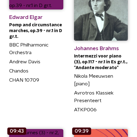
Edward Elgar
Pomp and circumstance
marches, op.39 - nr.1 in D
gr.t.
BBC Philharmonic
Johannes Brahms
Orchestra
Intermezzi voor piano
Andrew Davis
(3), op.117 - nr.1 in Es gr.t.,
"Andante moderato"
Chandos
Nikola Meeuwsen
CHAN 10709
[piano]
Avrotros Klassiek
Presenteert
ATKP006
09:43
09:39