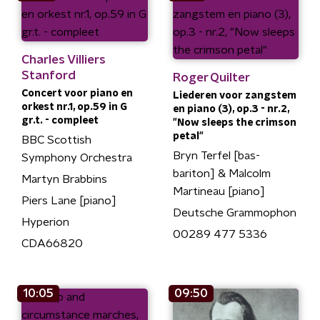
Charles Villiers
Stanford
Roger Quilter
Concert voor piano en
Liederen voor zangstem
orkest nr.1, op.59 in G
en piano (3), op.3 - nr.2,
gr.t. - compleet
"Now sleeps the crimson
petal"
BBC Scottish
Bryn Terfel [bas-
Symphony Orchestra
bariton] & Malcolm
Martyn Brabbins
Martineau [piano]
Piers Lane [piano]
Deutsche Grammophon
Hyperion
00289 477 5336
CDA66820
10:05
09:50