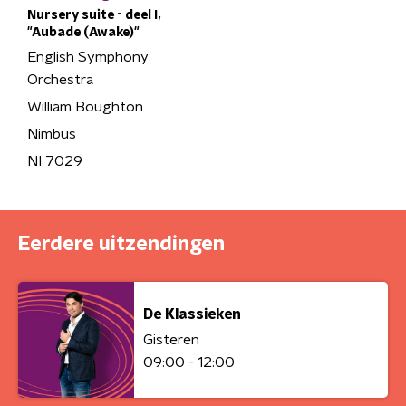
Nursery suite - deel I,
"Aubade (Awake)"
English Symphony
Orchestra
William Boughton
Nimbus
NI 7029
Eerdere uitzendingen
De Klassieken
Gisteren
09:00 - 12:00