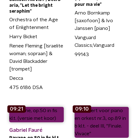
pour ma vie"
aria, "Let the bright
seraphim"
Arno Bornkamp
Orchestra of the Age
[saxofoon] & Ivo
of Enlightenment
Janssen [piano]
Harry Bicket
Vanguard
Classics;Vanguard
Renee Fleming [Israelite
woman; sopraan] &
99143
David Blackadder
[trompet]
Decca
475 6186 DSA
09:21
09:10
Gabriel Fauré
Pavane, op.50 in fis kl.t.