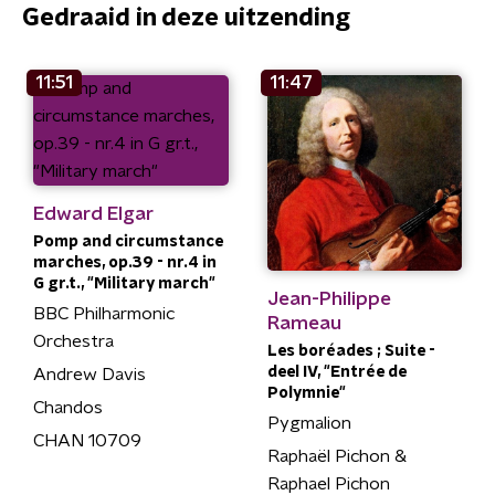
Gedraaid in deze uitzending
11:51
11:47
Edward Elgar
Pomp and circumstance
marches, op.39 - nr.4 in
G gr.t., "Military march"
Jean-Philippe
BBC Philharmonic
Rameau
Orchestra
Les boréades ; Suite -
deel IV, "Entrée de
Andrew Davis
Polymnie"
Chandos
Pygmalion
CHAN 10709
Raphaël Pichon &
Raphael Pichon