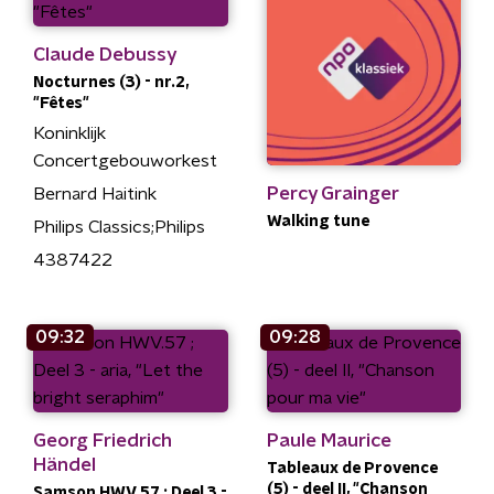
Claude Debussy
Nocturnes (3) - nr.2,
"Fêtes"
Koninklijk
Concertgebouworkest
Percy Grainger
Bernard Haitink
Walking tune
Philips Classics;Philips
4387422
09:32
09:28
Georg Friedrich
Paule Maurice
Händel
Tableaux de Provence
(5) - deel II, "Chanson
Samson HWV.57 ; Deel 3 -