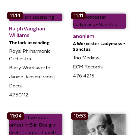
11:14
11:11
Ralph Vaughan
Williams
anoniem
The lark ascending
A Worcester Ladymass -
Sanctus
Royal Philharmonic
Trio Medieval
Orchestra
ECM Records
Barry Wordsworth
476 4215
Janine Jansen [viool]
Decca
4750112
11:04
10:53