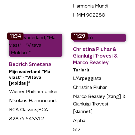
Harmonia Mundi
HMM 902288
11:34
11:29
Christina Pluhar &
Gianluigi Trovesi &
Marco Beasley
Bedrich Smetana
Turlurù
Mijn vaderland, "Má
vlast" - "Vltava
L'Arpeggiata
[Moldau]"
Christina Pluhar
Wiener Philharmoniker
Marco Beasley [zang] &
Nikolaus Harnoncourt
Gianluigi Trovesi
RCA Classics;RCA
[klarinet]
82876 54331 2
Alpha
512