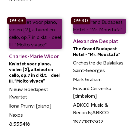
09:43
09:40
Alexandre Desplat
The Grand Budapest
Hotel - "Mr. Moustafa"
Charles-Marie Widor
Orchestre de Balalaikas
Kwintet voor piano,
violen [2], altviool en
Saint-Georges
cello, op.7 in d kl.t. - deel
Mark Graham
III, "Molto vivace"
Edward Cervenka
Nieuw Boedapest
[cimbalom]
Kwartet
ABKCO Music &
Ilona Prunyi [piano]
Records;ABKCO
Naxos
18771813302
8.555416