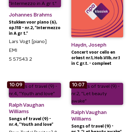
Johannes Brahms
Stukken voor piano (6),
op.118 - nr.2, "Intermezzo
in A gr t."
Lars Vogt [piano]
Haydn, Joseph
EMI
Concert voor cello en
orkest nr.1, Hob.VIIb, nr.1
5 57543 2
in C gr.t. - compleet
10:09
10:07
Ralph Vaughan
Williams
Ralph Vaughan
Williams
Songs of travel (9) -
nr.4, "Youth and love"
Songs of travel (9) -
nr.2, "Let beauty awake"