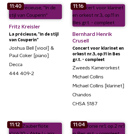
11:40
11:16
Fritz Kreisler
Bernhard Henrik
La précieuse, "In de stijl
van Couperin"
Crusell
Joshua Bell [viool] &
Concert voor klarinet en
orkest nr.3, op.11 in Bes
Paul Coker [piano]
gr.t. - compleet
Decca
Zweeds Kamerorkest
444 409-2
Michael Collins
Michael Collins [klarinet]
Chandos
CHSA 5187
11:12
11:04