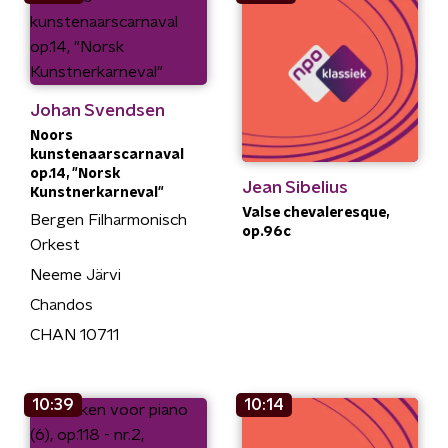
Johan Svendsen
Noors
kunstenaarscarnaval
op.14, "Norsk
Jean Sibelius
Kunstnerkarneval"
Valse chevaleresque,
Bergen Filharmonisch
op.96c
Orkest
Neeme Järvi
Chandos
CHAN 10711
10:39
10:14