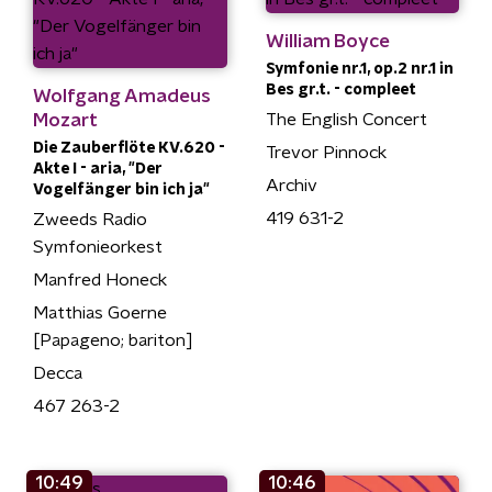
William Boyce
Symfonie nr.1, op.2 nr.1 in
Bes gr.t. - compleet
Wolfgang Amadeus
Mozart
The English Concert
Die Zauberflöte KV.620 -
Trevor Pinnock
Akte I - aria, "Der
Archiv
Vogelfänger bin ich ja"
419 631-2
Zweeds Radio
Symfonieorkest
Manfred Honeck
Matthias Goerne
[Papageno; bariton]
Decca
467 263-2
10:49
10:46