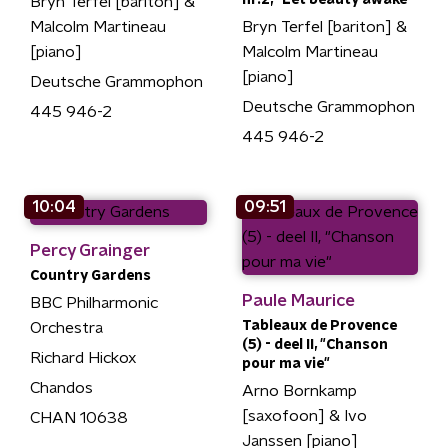
Bryn Terfel [bariton] &
Malcolm Martineau
Bryn Terfel [bariton] &
[piano]
Malcolm Martineau
[piano]
Deutsche Grammophon
Deutsche Grammophon
445 946-2
445 946-2
10:04
09:51
Percy Grainger
Country Gardens
Paule Maurice
BBC Philharmonic
Tableaux de Provence
Orchestra
(5) - deel II, "Chanson
Richard Hickox
pour ma vie"
Chandos
Arno Bornkamp
[saxofoon] & Ivo
CHAN 10638
Janssen [piano]