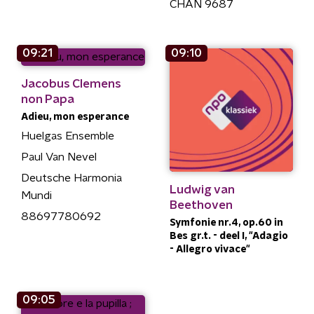
CHAN 9687
09:21
09:10
Jacobus Clemens
non Papa
Adieu, mon esperance
Huelgas Ensemble
Paul Van Nevel
Deutsche Harmonia
Ludwig van
Mundi
Beethoven
88697780692
Symfonie nr.4, op.60 in
Bes gr.t. - deel I, "Adagio
- Allegro vivace"
09:05