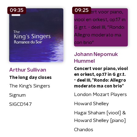
09:35
09:25
Johann Nepomuk
Hummel
Concert voor piano, viool
Arthur Sullivan
en orkest, op.17 in G gr.t.
The long day closes
- deel III, "Rondo: Allegro
The King’s Singers
moderato ma con brio"
London Mozart Players
Signum
Howard Shelley
SIGCD147
Hagai Shaham [viool] &
Howard Shelley [piano]
Chandos