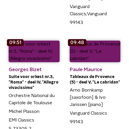
Vanguard
Classics;Vanguard
99143
09:51
09:48
Georges Bizet
Paule Maurice
Suite voor orkest nr.3,
Tableaux de Provence
"Roma" - deel IV, "Allegro
(5) - deel V, "Le cabridan"
vivacissimo"
Arno Bornkamp
Orchestre National du
[saxofoon] & Ivo
Capitole de Toulouse
Janssen [piano]
Michel Plasson
Vanguard Classics
EMI Classics
99143
5 73305 2