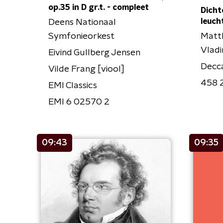
op.35 in D gr.t. - compleet
Dicht
leuc
Deens Nationaal
Symfonieorkest
Matth
Vladi
Eivind Gullberg Jensen
Decc
Vilde Frang [viool]
458 
EMI Classics
EMI 6 02570 2
09:43
09:35