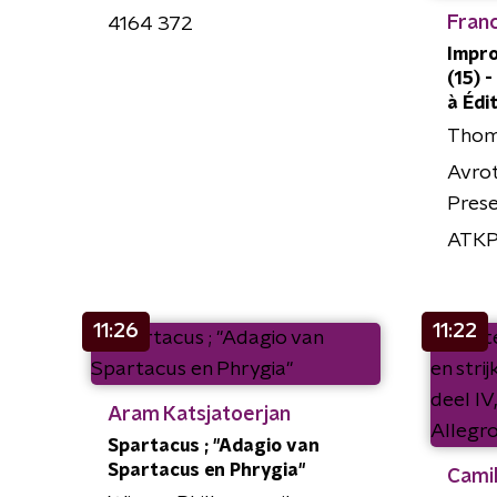
Franc
4164 372
Impro
(15) -
à Édi
Thoma
Avrot
Pres
ATK
11:26
11:22
Aram Katsjatoerjan
Spartacus ; "Adagio van
Spartacus en Phrygia"
Camil