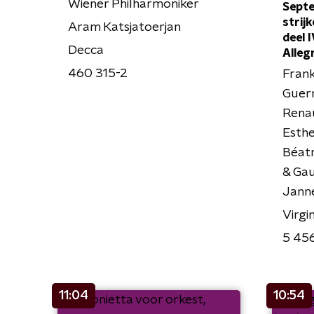
Wiener Philharmoniker
Septe
strijk
Aram Katsjatoerjan
deel I
Decca
Alleg
460 315-2
Frank
Guerr
Renau
Esthe
Béatr
& Gau
Janne
Virgi
5 45
11:04
10:54