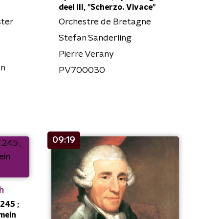
deel III, "Scherzo. Vivace"
ter
Orchestre de Bretagne
Stefan Sanderling
Pierre Verany
on
PV700030
09:19
h
245 ;
 mein