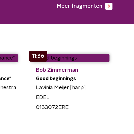
Meer fragmenten
11:36
Bob Zimmerman
ance"
Good beginnings
hestra
Lavinia Meijer [harp]
EDEL
0133072ERE