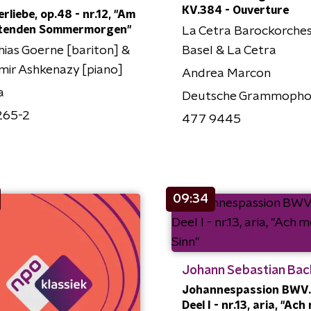
KV.384 - Ouverture
erliebe, op.48 - nr.12, "Am
htenden Sommermorgen"
La Cetra Barockorches
ias Goerne [bariton] &
Basel & La Cetra
mir Ashkenazy [piano]
Andrea Marcon
a
Deutsche Grammoph
265-2
477 9445
09:34
Johann Sebastian Bac
Johannespassion BWV.
Deel I - nr.13, aria, "Ach