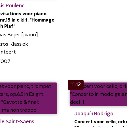
is Poulenc
visations voor piano
 nr.15 in c kl.t. "Hommage
th Piaf"
s Beijer [piano]
ros Klassiek
enteert
P007
11:12
Joaquín Rodrigo
le Saint-Saëns
Concert voor cello, ork