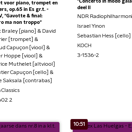
"Concerto in modo gala
t voor piano, trompet en
deel II
ers, op.65 in Es gr.t. -
V, "Gavotte & final:
NDR Radiophilharmon
ro ma non troppo"
Israel Yinon
 Braley [piano] & David
Sebastian Hess [cello]
ier [trompet] &
KOCH
d Capuçon [viool] &
3-1536-2
r Hoppe [viool] &
ice Muthelet [altviool]
tier Capuçon [cello] &
 Saksala [contrabas]
n Classics
602 2
10:51