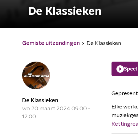
De Klassieken
Gemiste uitzendingen
De Klassieken
Speel
Gepresent
De Klassieken
Elke werkd
wo 20 maart 2024 09:00 -
muziekges
12:00
Kettingrea