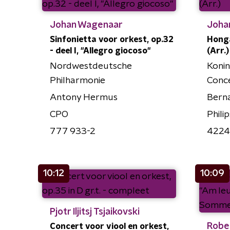
Johan Wagenaar
Joha
Sinfonietta voor orkest, op.32
Honga
- deel I, "Allegro giocoso"
(Arr.)
Nordwestdeutsche
Konin
Philharmonie
Conc
Antony Hermus
Berna
CPO
Philip
777 933-2
4224
10:12
10:09
Pjotr Iljitsj Tsjaikovski
Robe
Concert voor viool en orkest,