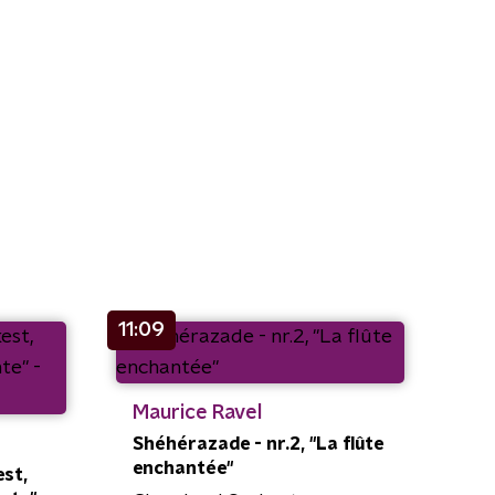
11:09
Maurice Ravel
Shéhérazade - nr.2, "La flûte
enchantée"
est,