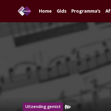
Home
Gids
Programma's
Af
Uitzending gemist