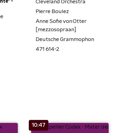
nte" -
Cleveland Orchestra
Pierre Boulez
ie
Anne Sofie von Otter
[mezzosopraan]
Deutsche Grammophon
471 614-2
10:47