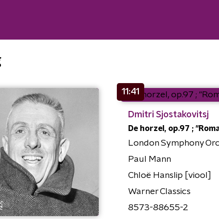
g
11:41
Dmitri Sjostakovitsj
De horzel, op.97 ; "Rom
London Symphony Orc
Paul Mann
Chloë Hanslip [viool]
Warner Classics
8573-88655-2