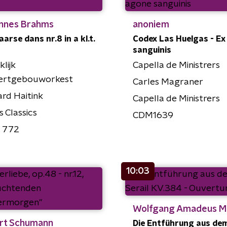
nnes Brahms
anoniem
arse dans nr.8 in a kl.t.
Codex Las Huelgas - Ex
sanguinis
klijk
Capella de Ministrers
ertgebouworkest
Carles Magraner
rd Haitink
Capella de Ministrers
s Classics
CDM1639
 772
10:03
Wolfgang Amadeus M
rt Schumann
Die Entführung aus dem