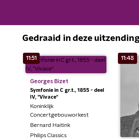
Gedraaid in deze uitzendin
11:51
11:48
Georges Bizet
Symfonie in C gr.t., 1855 - deel
IV, "Vivace"
Koninklijk
Concertgebouworkest
Bernard Haitink
Philips Classics