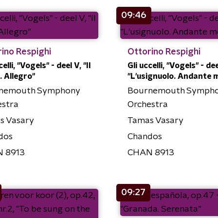
09:46
ino Respighi
Ottorino Respighi
celli, "Vogels" - deel V, "Il
Gli uccelli, "Vogels" - dee
. Allegro"
"L'usignuolo. Andante 
nemouth Symphony
Bournemouth Symph
estra
Orchestra
s Vasary
Tamas Vasary
dos
Chandos
 8913
CHAN 8913
09:27