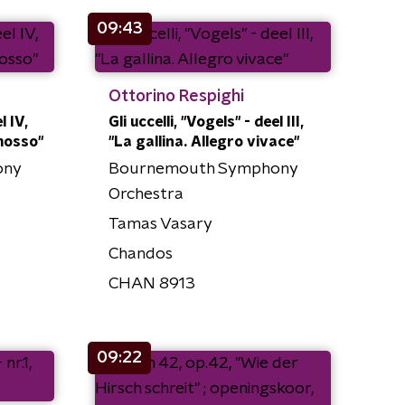
09:43
Ottorino Respighi
l IV,
Gli uccelli, "Vogels" - deel III,
mosso"
"La gallina. Allegro vivace"
ony
Bournemouth Symphony
Orchestra
Tamas Vasary
Chandos
CHAN 8913
09:22