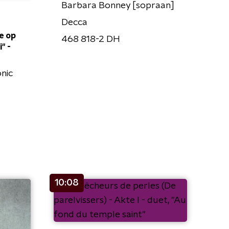
Barbara Bonney [sopraan]
Decca
e op
468 818-2 DH
' -
nic
10:08