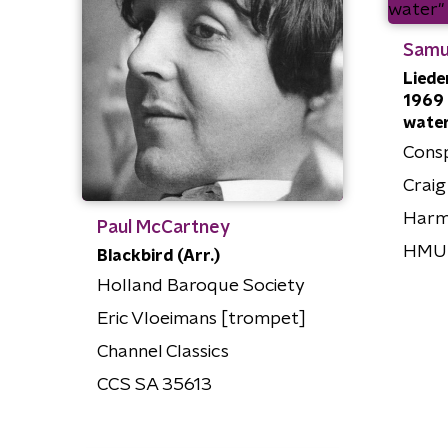
Samu
Liede
1969 
wate
Consp
Craig
Harm
Paul McCartney
HMU
Blackbird (Arr.)
Holland Baroque Society
Eric Vloeimans [trompet]
Channel Classics
CCS SA 35613