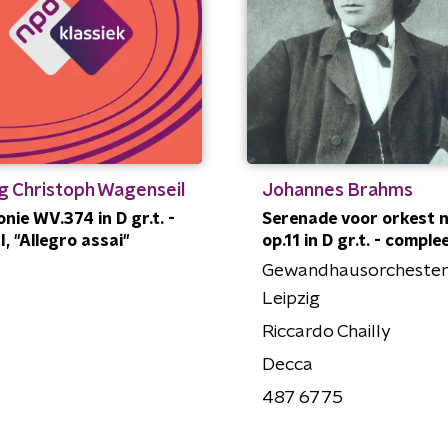
g Christoph Wagenseil
Johannes Brahms
nie WV.374 in D gr.t. -
Serenade voor orkest nr
II, "Allegro assai"
op.11 in D gr.t. - comple
Gewandhausorchester
Leipzig
Riccardo Chailly
Decca
487 6775