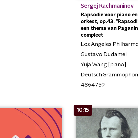
Sergej Rachmaninov
Rapsodie voor piano en
orkest, op.43, "Rapsodi
een thema van Paganini'
compleet
Los Angeles Philharmo
Gustavo Dudamel
Yuja Wang [piano]
Deutsch Grammophon
4864759
10:15