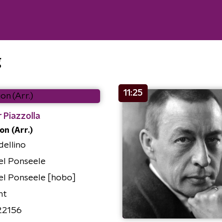
g
11:25
 Piazzolla
on (Arr.)
rdellino
el Ponseele
el Ponseele [hobo]
nt
22156