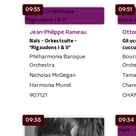
09:55
09:51
Jean-Philippe Rameau
Ottor
Naïs - Orkestsuite -
Gli uc
"Rigaudons I & II"
cuccu
Philharmonia Baroque
Bour
Orchestra
Orch
Nicholas McGegan
Tama
Harmonia Mundi
Chan
907121
CHAN
09:38
09:34