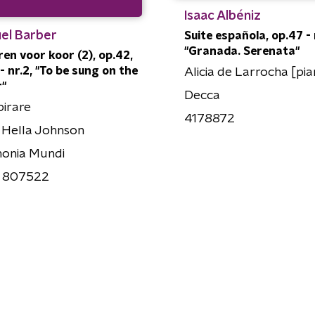
Isaac Albéniz
el Barber
Suite española, op.47 - n
"Granada. Serenata"
ren voor koor (2), op.42,
- nr.2, "To be sung on the
Alicia de Larrocha [pi
r"
Decca
irare
4178872
 Hella Johnson
onia Mundi
 807522