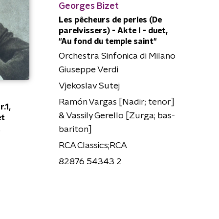
Georges Bizet
Les pêcheurs de perles (De
parelvissers) - Akte I - duet,
"Au fond du temple saint"
Orchestra Sinfonica di Milano
Giuseppe Verdi
Vjekoslav Sutej
Ramón Vargas [Nadir; tenor]
.1,
& Vassily Gerello [Zurga; bas-
et
bariton]
RCA Classics;RCA
82876 54343 2