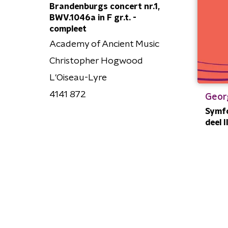
Brandenburgs concert nr.1,
BWV.1046a in F gr.t. -
compleet
Academy of Ancient Music
Christopher Hogwood
L'Oiseau-Lyre
4141 872
Geor
Symfo
deel I