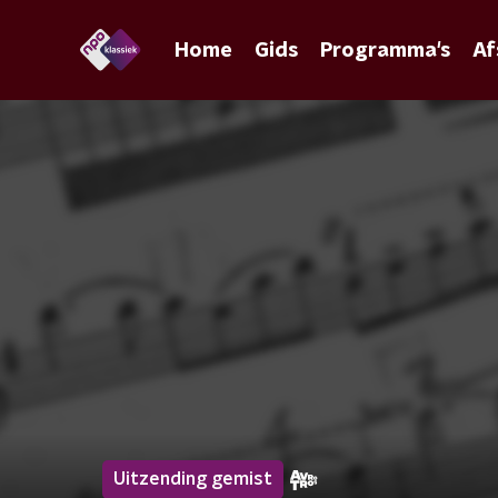
Home
Gids
Programma's
Af
Uitzending gemist