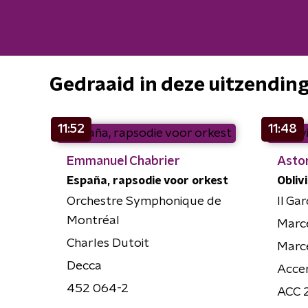
Gedraaid in deze uitzendin
11:52
11:48
Emmanuel Chabrier
Astor
España, rapsodie voor orkest
Oblivi
Orchestre Symphonique de
Il Ga
Montréal
Marc
Charles Dutoit
Marc
Decca
Acce
452 064-2
ACC 