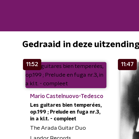
Gedraaid in deze uitzendin
11:52
11:47
Mario Castelnuovo-Tedesco
Les guitares bien temperées,
op.199 ; Prelude en fuga nr.3,
in a kl.t. - compleet
The Arada Guitar Duo
Landor Records