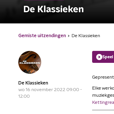
De Klassieken
Gemiste uitzendingen
De Klassieken
Speel
Gepresent
De Klassieken
Elke werkd
wo 16 november 2022 09:00 -
muziekges
12:00
Kettingrea