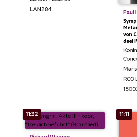
LAN284
Paul 
Symp
Meta
von C
deel 
Konin
Conc
Maris
RCO 
1500
11:32
11:11