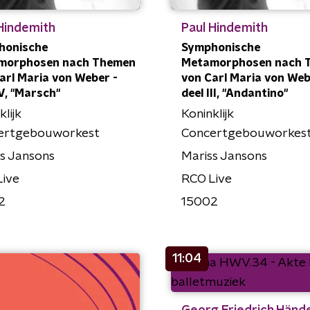
Hindemith
Paul Hindemith
honische
Symphonische
morphosen nach Themen
Metamorphosen nach 
arl Maria von Weber -
von Carl Maria von Web
IV, "Marsch"
deel III, "Andantino"
klijk
Koninklijk
ertgebouworkest
Concertgebouworkes
s Jansons
Mariss Jansons
Live
RCO Live
2
15002
11:04