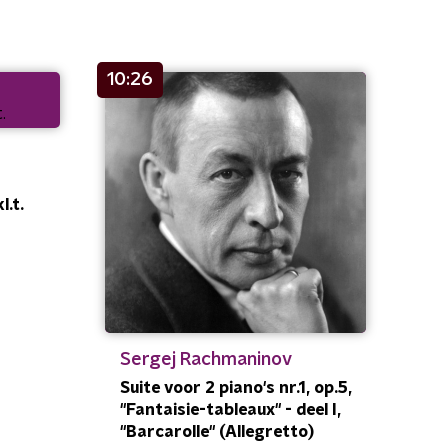
10:26
l.t.
Sergej Rachmaninov
Suite voor 2 piano's nr.1, op.5,
"Fantaisie-tableaux" - deel I,
"Barcarolle" (Allegretto)