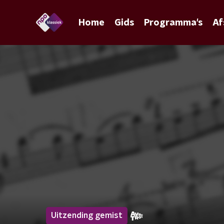
Home
Gids
Programma's
Af
Uitzending gemist