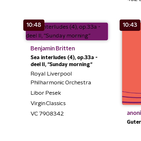
10:48
10:43
Benjamin Britten
Sea interludes (4), op.33a -
deel II, "Sunday morning"
Royal Liverpool
Philharmonic Orchestra
Libor Pesek
Virgin Classics
anon
VC 7908342
Guter