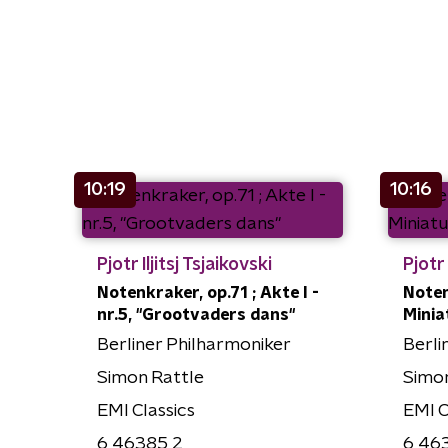
10:19
10:16
Pjotr Iljitsj Tsjaikovski
Pjotr 
Notenkraker, op.71 ; Akte I -
Noten
nr.5, "Grootvaders dans"
Minia
Berliner Philharmoniker
Berli
Simon Rattle
Simon
EMI Classics
EMI C
6 46385 2
6 46