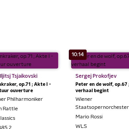
10:14
Iljitsj Tsjaikovski
Sergej Prokofjev
kraker, op.71 ; Akte I -
Peter en de wolf, op.67 
tuur ouverture
verhaal begint
ner Philharmoniker
Wiener
Staatsopernorchester
 Rattle
Mario Rossi
lassics
WLS
385 2