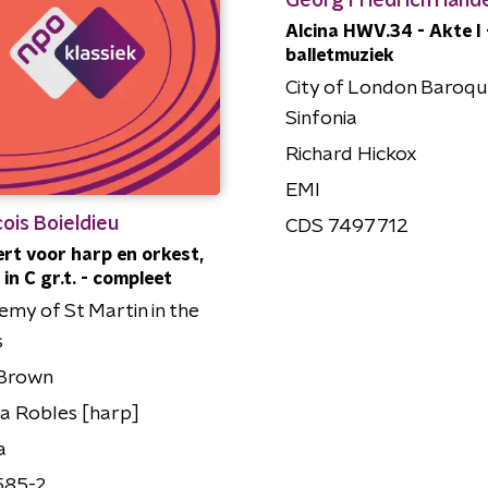
Georg Friedrich Hände
Alcina HWV.34 - Akte I 
balletmuziek
City of London Baroq
Sinfonia
Richard Hickox
EMI
ois Boieldieu
CDS 7497712
rt voor harp en orkest,
 in C gr.t. - compleet
my of St Martin in the
s
 Brown
a Robles [harp]
a
585-2