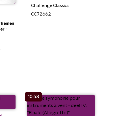
Challenge Classics
CC72662
Themen
er -
t
10:53