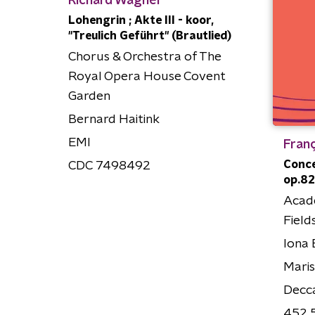
Richard Wagner
Lohengrin ; Akte III - koor,
"Treulich Geführt" (Brautlied)
Chorus & Orchestra of The
Royal Opera House Covent
Garden
Bernard Haitink
EMI
Franç
Conce
CDC 7498492
op.82
Acade
Field
Iona
Maris
Decc
452 