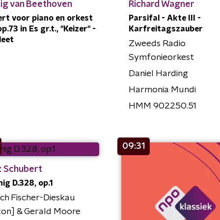
ig van Beethoven
Richard Wagner
rt voor piano en orkest
Parsifal - Akte III -
op.73 in Es gr.t., "Keizer" -
Karfreitagszauber
leet
Zweeds Radio
Symfonieorkest
Daniel Harding
Harmonia Mundi
HMM 902250.51
09:31
z Schubert
nig D.328, op.1
ich Fischer-Dieskau
ton] & Gerald Moore