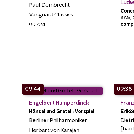
Ludw
Paul Dombrecht
Conce
Vanguard Classics
nr.5, 
comp
99724
09:44
09:38
Engelbert Humperdinck
Fran
Hänsel und Gretel ; Vorspiel
Erlkö
Berliner Philharmoniker
Dietr
[bari
Herbert von Karajan