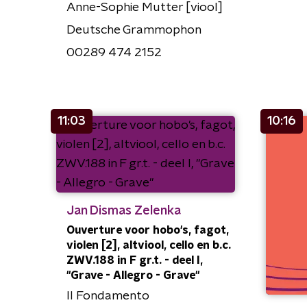
Anne-Sophie Mutter [viool]
Deutsche Grammophon
00289 474 2152
11:03
10:16
Jan Dismas Zelenka
Ouverture voor hobo's, fagot,
violen [2], altviool, cello en b.c.
ZWV.188 in F gr.t. - deel I,
"Grave - Allegro - Grave"
Il Fondamento