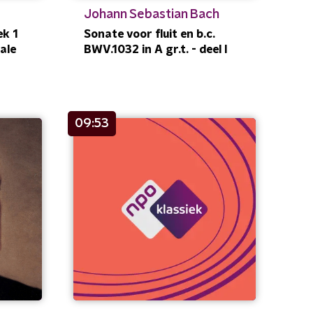
Johann Sebastian Bach
ek 1
Sonate voor fluit en b.c.
rale
BWV.1032 in A gr.t. - deel I
09:53