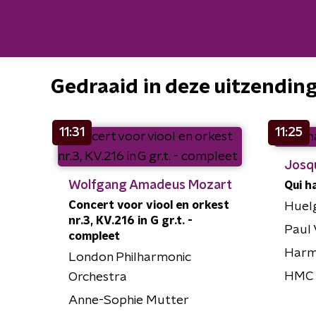
Gedraaid in deze uitzendin
11:31
11:25
Josq
Wolfgang Amadeus Mozart
Qui h
Concert voor viool en orkest
Huel
nr.3, KV.216 in G gr.t. -
Paul 
compleet
Harm
London Philharmonic
HMC 
Orchestra
Anne-Sophie Mutter