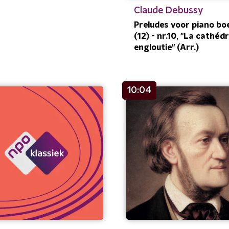
Claude Debussy
Preludes voor piano bo
(12) - nr.10, "La cathéd
engloutie" (Arr.)
10:04