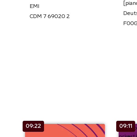
[pian
EMI
Deut
CDM 7 69020 2
F00G
09:22
09:11