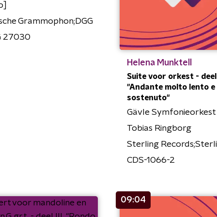
o]
sche Grammophon;DGG
 27030
Helena Munktell
Suite voor orkest - deel I
"Andante molto lento e
sostenuto"
Gävle Symfonieorkest
Tobias Ringborg
Sterling Records;Sterl
CDS-1066-2
09:04