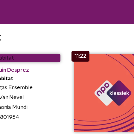
g
11:22
uin Desprez
abitat
gas Ensemble
Van Nevel
onia Mundi
801954