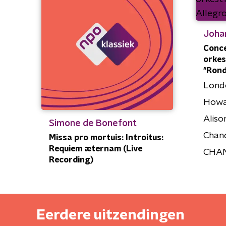
Joha
Conce
orkest
"Rond
Lond
Howa
Aliso
Simone de Bonefont
Chan
Missa pro mortuis: Introitus:
Requiem æternam (Live
CHAN
Recording)
Eerdere uitzendingen