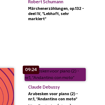
Robert Schumann
Märchenerzählungen, op.132 -
deel IV, "Lebhaft, sehr
markiert"
09:24
Claude Debussy
Arabesken voor piano (2) -
nr.1, "Andantino con moto"