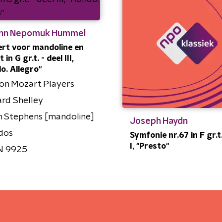
nn Nepomuk Hummel
rt voor mandoline en
 in G gr.t. - deel III,
o. Allegro"
on Mozart Players
rd Shelley
n Stephens [mandoline]
Joseph Haydn
dos
Symfonie nr.67 in F gr.t.
I, "Presto"
 9925