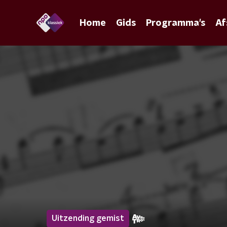
Home
Gids
Programma's
Af
Uitzending gemist