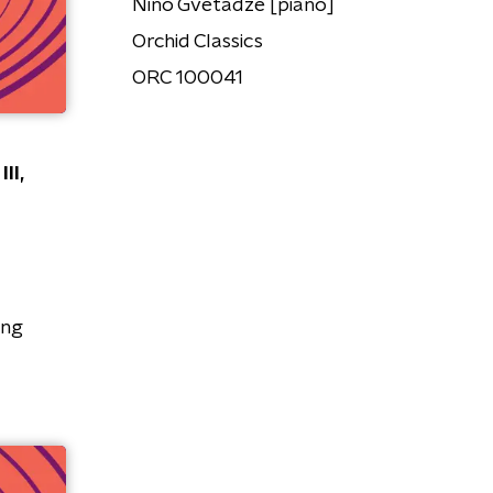
Nino Gvetadze [piano]
Orchid Classics
ORC 100041
II,
ing