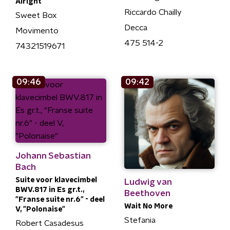
Alright
Riccardo Chailly
Sweet Box
Decca
Movimento
475 514-2
74321519671
09:46
09:42
Johann Sebastian
Bach
Suite voor klavecimbel
Ludwig van
BWV.817 in Es gr.t.,
Beethoven
"Franse suite nr.6" - deel
Wait No More
V, "Polonaise"
Stefania
Robert Casadesus