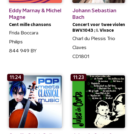
Eddy Marnay & Michel
Johann Sebastian
Magne
Bach
Cent mille chansons
Concert voor twee violen
BWV.1043 ; I. Vivace
Frida Boccara
Charl du Plessis Trio
Philips
Claves
844 949 BY
CD1801
11:24
11:23