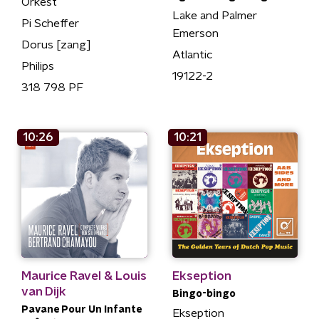
Orkest
Lake and Palmer
Pi Scheffer
Emerson
Dorus [zang]
Atlantic
Philips
19122-2
318 798 PF
10:26
10:21
Maurice Ravel & Louis
Ekseption
van Dijk
Bingo-bingo
Pavane Pour Un Infante
Ekseption