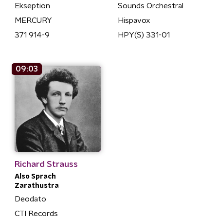
Ekseption
Sounds Orchestral
MERCURY
Hispavox
371 914-9
HPY(S) 331-01
09:03
Richard Strauss
Also Sprach
Zarathustra
Deodato
CTI Records