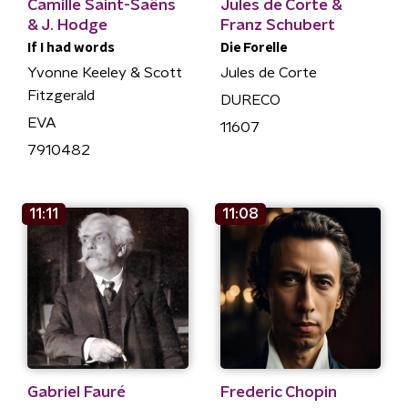
Camille Saint-Saëns
Jules de Corte &
& J. Hodge
Franz Schubert
If I had words
Die Forelle
Yvonne Keeley & Scott
Jules de Corte
Fitzgerald
DURECO
EVA
11607
7910482
11:11
11:08
Gabriel Fauré
Frederic Chopin