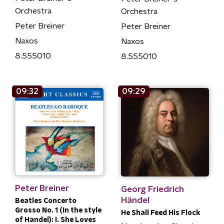
Orchestra
Orchestra
Peter Breiner
Peter Breiner
Naxos
Naxos
8.555010
8.555010
09:32
09:29
Peter Breiner
Georg Friedrich
Händel
Beatles Concerto
Grosso No. 1 (In the style
He Shall Feed His Flock
of Handel): I. She Loves