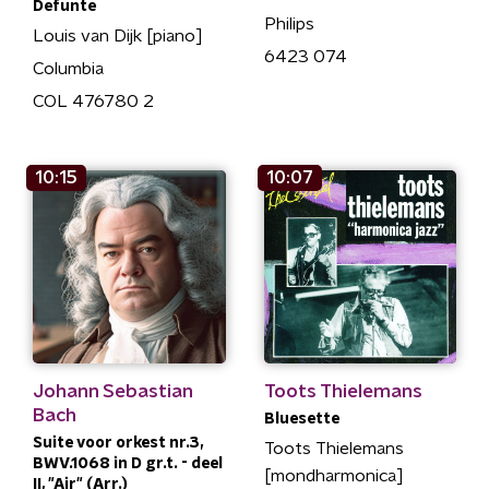
Defunte
Philips
Louis van Dijk [piano]
6423 074
Columbia
COL 476780 2
10:15
10:07
Johann Sebastian
Toots Thielemans
Bach
Bluesette
Suite voor orkest nr.3,
Toots Thielemans
BWV.1068 in D gr.t. - deel
[mondharmonica]
II, "Air" (Arr.)