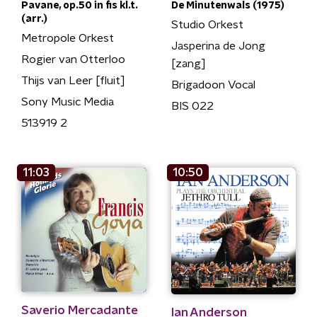
Pavane, op.50 in fis kl.t.
De Minutenwals (1975)
(arr.)
Studio Orkest
Metropole Orkest
Jasperina de Jong
Rogier van Otterloo
[zang]
Thijs van Leer [fluit]
Brigadoon Vocal
Sony Music Media
BIS 022
513919 2
11:03
10:50
Saverio Mercadante
Ian Anderson