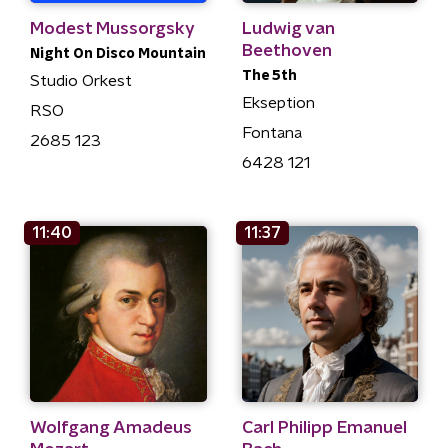
Modest Mussorgsky
Ludwig van
Beethoven
Night On Disco Mountain
The 5th
Studio Orkest
Ekseption
RSO
Fontana
2685 123
6428 121
11:40
11:37
Wolfgang Amadeus
Carl Philipp Emanuel