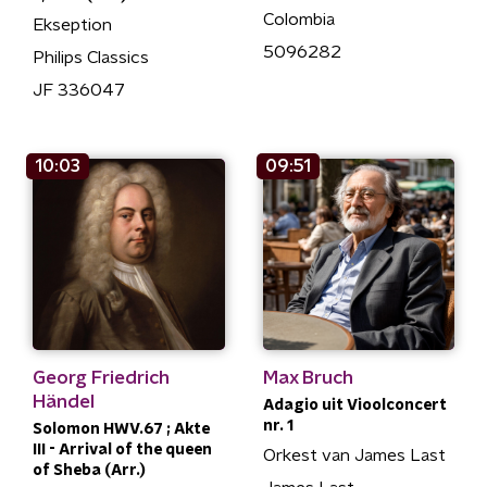
Colombia
Ekseption
5096282
Philips Classics
JF 336047
10:03
09:51
Georg Friedrich
Max Bruch
Händel
Adagio uit Vioolconcert
nr. 1
Solomon HWV.67 ; Akte
III - Arrival of the queen
Orkest van James Last
of Sheba (Arr.)