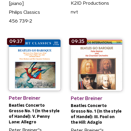
K2ID Productions
[piano]
nvt
Philips Classics
456 739-2
09:37
09:35
Peter Breiner
Peter Breiner
Beatles Concerto
Beatles Concerto
Grosso No. 1 (In the style
Grosso No. 1 (In the style
of Handel): V. Penny
of Handel): III. Fool on
Lane: Allegro
the Hill: Adagio
Peter Breiner''s
Peter Breiner''s