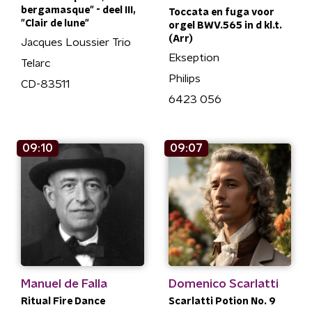
bergamasque" - deel III,
Toccata en fuga voor
"Clair de lune"
orgel BWV.565 in d kl.t.
(Arr)
Jacques Loussier Trio
Ekseption
Telarc
Philips
CD-83511
6423 056
09:10
09:07
Manuel de Falla
Domenico Scarlatti
Ritual Fire Dance
Scarlatti Potion No. 9