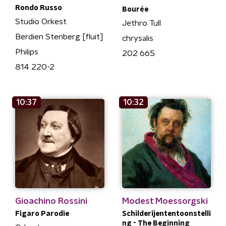
Rondo Russo
Bourée
Studio Orkest
Jethro Tull
Berdien Stenberg [fluit]
chrysalis
Philips
202 665
814 220-2
10:37
10:32
Gioachino Rossini
Modest Moessorgski
Figaro Parodie
Schilderijententoonstelli
ng - The Beginning