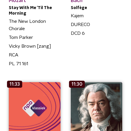
Mozart
Bach
Stay With Me 'Til The
Solfège
Morning
Kajem
The New London
DURECO
Chorale
DCD 6
Tom Parker
Vicky Brown [zang]
RCA
PL 71 161
11:33
11:30