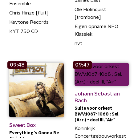
James Last
Ensemble
Ole Holmquist
Chris Hinze [fluit]
[trombone]
Keytone Records
Eigen opname NPO
KYT 750 CD
Klassiek
nvt
09:48
09:47
Johann Sebastian
Bach
Suite voor orkest
BWV.1067-1068 ; Sel.
(Arr.) - deel III, "Air"
Sweet Box
Koninklijk
Everything's Gonna Be
Concertgebouworkest