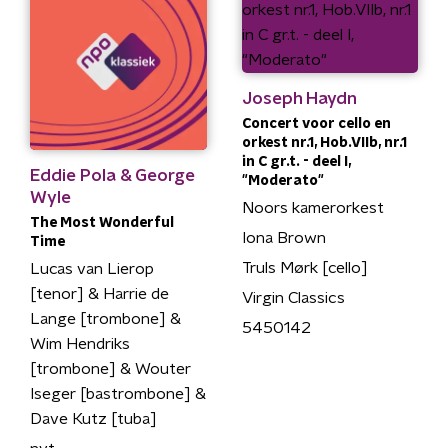
Joseph Haydn
Concert voor cello en
orkest nr.1, Hob.VIIb, nr.1
in C gr.t. - deel I,
Eddie Pola & George
"Moderato"
Wyle
Noors kamerorkest
The Most Wonderful
Iona Brown
Time
Truls Mørk [cello]
Lucas van Lierop
[tenor] & Harrie de
Virgin Classics
Lange [trombone] &
5450142
Wim Hendriks
[trombone] & Wouter
Iseger [bastrombone] &
Dave Kutz [tuba]