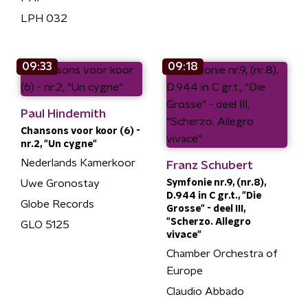
LPH 032
09:33
09:18
Paul Hindemith
Chansons voor koor (6) -
nr.2, "Un cygne"
Nederlands Kamerkoor
Franz Schubert
Uwe Gronostay
Symfonie nr.9, (nr.8),
D.944 in C gr.t., "Die
Globe Records
Grosse" - deel III,
"Scherzo. Allegro
GLO 5125
vivace"
Chamber Orchestra of
Europe
Claudio Abbado