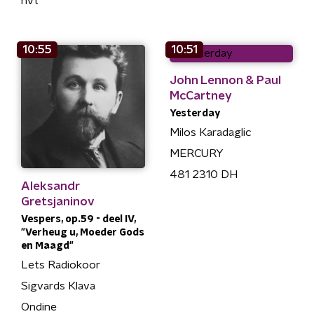
nvt
10:55
10:51
John Lennon & Paul
McCartney
Yesterday
Milos Karadaglic
MERCURY
481 2310 DH
Aleksandr
Gretsjaninov
Vespers, op.59 - deel IV,
"Verheug u, Moeder Gods
en Maagd"
Lets Radiokoor
Sigvards Klava
Ondine