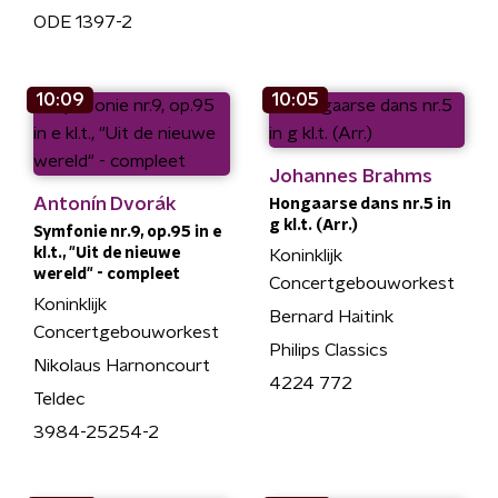
ODE 1397-2
10:09
10:05
Johannes Brahms
Antonín Dvorák
Hongaarse dans nr.5 in
g kl.t. (Arr.)
Symfonie nr.9, op.95 in e
kl.t., "Uit de nieuwe
Koninklijk
wereld" - compleet
Concertgebouworkest
Koninklijk
Bernard Haitink
Concertgebouworkest
Philips Classics
Nikolaus Harnoncourt
4224 772
Teldec
3984-25254-2