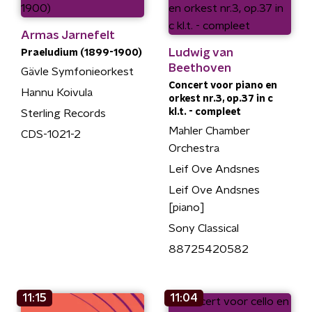
Armas Jarnefelt
Ludwig van
Praeludium (1899-1900)
Beethoven
Gävle Symfonieorkest
Concert voor piano en
Hannu Koivula
orkest nr.3, op.37 in c
kl.t. - compleet
Sterling Records
Mahler Chamber
CDS-1021-2
Orchestra
Leif Ove Andsnes
Leif Ove Andsnes
[piano]
Sony Classical
88725420582
11:15
11:04