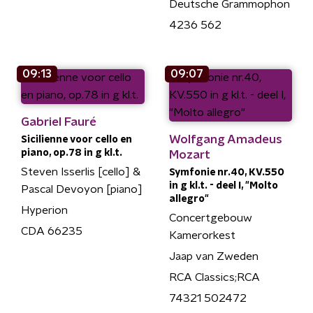
Deutsche Grammophon
4236 562
09:13
09:07
Gabriel Fauré
Wolfgang Amadeus
Sicilienne voor cello en
piano, op.78 in g kl.t.
Mozart
Steven Isserlis [cello] &
Symfonie nr.40, KV.550
in g kl.t. - deel I, "Molto
Pascal Devoyon [piano]
allegro"
Hyperion
Concertgebouw
CDA 66235
Kamerorkest
Jaap van Zweden
RCA Classics;RCA
74321 502472