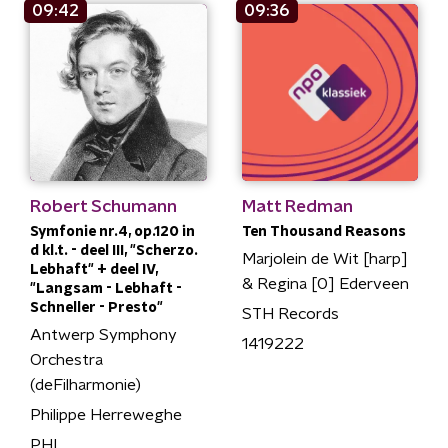
09:42
09:36
Robert Schumann
Matt Redman
Symfonie nr.4, op.120 in
Ten Thousand Reasons
d kl.t. - deel III, "Scherzo.
Marjolein de Wit [harp]
Lebhaft" + deel IV,
& Regina [0] Ederveen
"Langsam - Lebhaft -
Schneller - Presto"
STH Records
Antwerp Symphony
1419222
Orchestra
(deFilharmonie)
Philippe Herreweghe
PHI