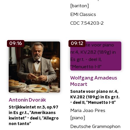
[bariton]
EMI Classics
CDC 7.54203-2
09:16
09:12
Wolfgang Amadeus
Mozart
Sonate voor piano nr.4,
KV.282 (189g) in Es gr.t.
Antonín Dvorák
- deel II, "Menuetto I-II"
Strijkkwintet nr.3, op.97
Maria Joao Pires
in Es gr.t., "Amerikaans
[piano]
kwintet" - deel I, "Allegro
non tanto"
Deutsche Grammophon