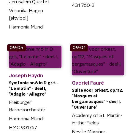
Jerusalem Quartet
431 760-2
Veronika Hagen
[altviool]
Harmonia Mundi
09:05
09:01
Joseph Haydn
Gabriel Fauré
Symfonie nr.6 in D gr.t.,
"Le matin" - deel I,
Suite voor orkest, op.112,
"Adagio - Allegro"
"Masques et
bergamasques" - deel I,
Freiburger
"Ouverture"
Barockorchester
Academy of St. Martin-
Harmonia Mundi
in-the-Fields
HMC 901767
Neville Marriner