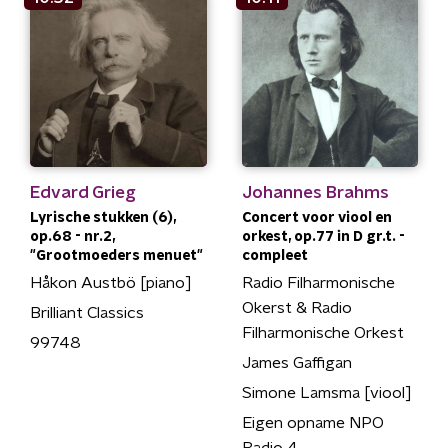
Edvard Grieg
Johannes Brahms
Lyrische stukken (6),
Concert voor viool en
op.68 - nr.2,
orkest, op.77 in D gr.t. -
"Grootmoeders menuet"
compleet
Håkon Austbö [piano]
Radio Filharmonische
Okerst & Radio
Brilliant Classics
Filharmonische Orkest
99748
James Gaffigan
Simone Lamsma [viool]
Eigen opname NPO