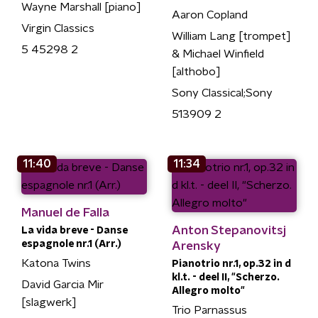
Wayne Marshall [piano]
Aaron Copland
Virgin Classics
William Lang [trompet]
5 45298 2
& Michael Winfield
[althobo]
Sony Classical;Sony
513909 2
11:40
11:34
Manuel de Falla
Anton Stepanovitsj
La vida breve - Danse
espagnole nr.1 (Arr.)
Arensky
Katona Twins
Pianotrio nr.1, op.32 in d
kl.t. - deel II, "Scherzo.
David Garcia Mir
Allegro molto"
[slagwerk]
Trio Parnassus