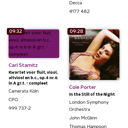
Decca
4177 482
09:32
09:28
Carl Stamitz
Kwartet voor fluit, viool,
altviool en b.c., op.4 nr.6
in A gr.t. - compleet
Cole Porter
Camerata Köln
In the Still of the Night
CPO
London Symphony
999 737-2
Orchestra
John McGlinn
Thomas Hampson