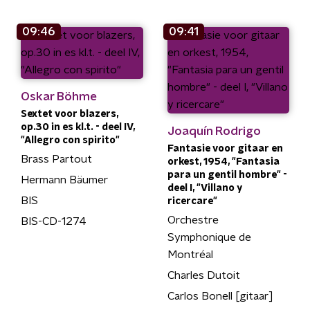
09:46
09:41
Oskar Böhme
Sextet voor blazers,
op.30 in es kl.t. - deel IV,
Joaquín Rodrigo
"Allegro con spirito"
Fantasie voor gitaar en
Brass Partout
orkest, 1954, "Fantasia
para un gentil hombre" -
Hermann Bäumer
deel I, "Villano y
BIS
ricercare"
Orchestre
BIS-CD-1274
Symphonique de
Montréal
Charles Dutoit
Carlos Bonell [gitaar]