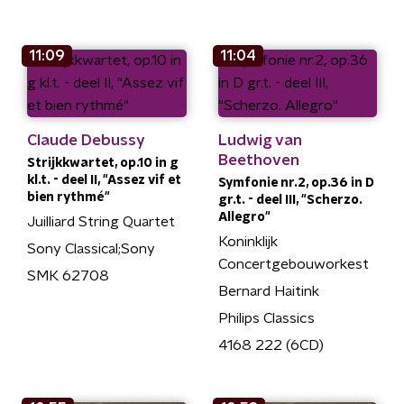
11:09
11:04
Claude Debussy
Ludwig van
Beethoven
Strijkkwartet, op.10 in g
kl.t. - deel II, "Assez vif et
Symfonie nr.2, op.36 in D
bien rythmé"
gr.t. - deel III, "Scherzo.
Allegro"
Juilliard String Quartet
Koninklijk
Sony Classical;Sony
Concertgebouworkest
SMK 62708
Bernard Haitink
Philips Classics
4168 222 (6CD)