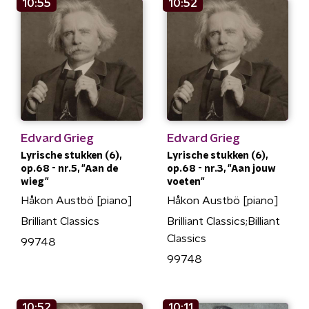
10:55
10:52
Edvard Grieg
Edvard Grieg
Lyrische stukken (6),
Lyrische stukken (6),
op.68 - nr.5, "Aan de
op.68 - nr.3, "Aan jouw
wieg"
voeten"
Håkon Austbö [piano]
Håkon Austbö [piano]
Brilliant Classics
Brilliant Classics;Billiant
Classics
99748
99748
10:52
10:11