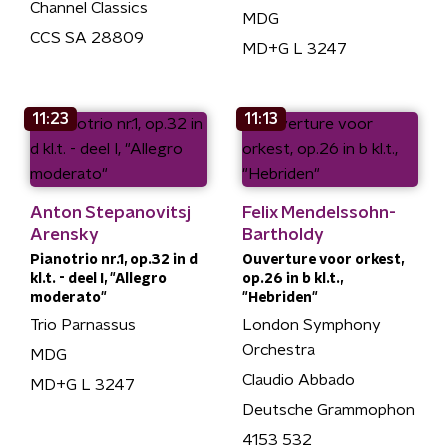
Channel Classics
MDG
CCS SA 28809
MD+G L 3247
11:23
11:13
Anton Stepanovitsj
Felix Mendelssohn-
Arensky
Bartholdy
Pianotrio nr.1, op.32 in d
Ouverture voor orkest,
kl.t. - deel I, "Allegro
op.26 in b kl.t.,
moderato"
"Hebriden"
Trio Parnassus
London Symphony
Orchestra
MDG
Claudio Abbado
MD+G L 3247
Deutsche Grammophon
4153 532