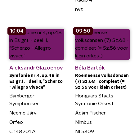
Radio 4
nvt
10:04
09:50
Aleksandr Glazoenov
Béla Bartók
Symfonie nr.4, op.48 in
Roemeense volksdansen
Es gr.t. - deel II, "Scherzo
(7) Sz.68 - compleet (=
- Allegro vivace"
Sz.56 voor klein orkest)
Bamberger
Hongaars Staats
Symphoniker
Symfonie Orkest
Neeme Järvi
Ádám Fischer
Orfeo
Nimbus
C 148201 A
NI 5309