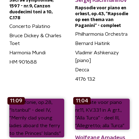
Sergej Rachmaninov
Sacrae symphoniae,
1597 - nr.9, Canzon
Rapsodie voor piano en
duodecimi toni a 10,
orkest, op.43, "Rapsodie
C.178
op een thema van
Paganini'' - compleet
Concerto Palatino
Philharmonia Orchestra
Bruce Dickey & Charles
Toet
Bernard Haitink
Harmonia Mundi
Vladimir Ashkenazy
[piano]
HM 901688
Decca
4176 132
11:09
11:04
Wolfgang Amadeus