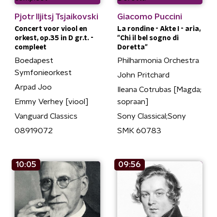
Pjotr Iljitsj Tsjaikovski
Giacomo Puccini
Concert voor viool en
La rondine - Akte I - aria,
orkest, op.35 in D gr.t. -
"Chi il bel sogno di
compleet
Doretta"
Boedapest
Philharmonia Orchestra
Symfonieorkest
John Pritchard
Arpad Joo
Ileana Cotrubas [Magda;
Emmy Verhey [viool]
sopraan]
Vanguard Classics
Sony Classical;Sony
08919072
SMK 60783
10:05
09:56