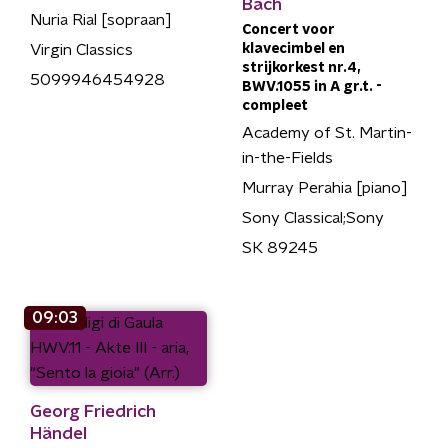
Bach
Nuria Rial [sopraan]
Concert voor
Virgin Classics
klavecimbel en
strijkorkest nr.4,
5099946454928
BWV.1055 in A gr.t. -
compleet
Academy of St. Martin-
in-the-Fields
Murray Perahia [piano]
Sony Classical;Sony
SK 89245
09:03
Georg Friedrich
Händel