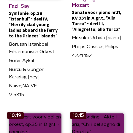
Mozart
Fazil Say
Sonate voor piano nr.11,
Symfonie, op.28,
KV.331 in A gr.t., "Alla
"Istanbul" - deel IV,
Turca" - deel III,
"Merrily clad young
"Allegretto; alla Turca"
ladies aboard the ferry
to the Princes' Islands"
Mitsuko Uchida [piano]
Borusan Istanboel
Philips Classics;Philips
Filharmonisch Orkest
4221 152
Gürer Aykal
Burcu & Güngör
Karadag [ney]
Naïve;NAIVE
V 5315
10:19
10:15