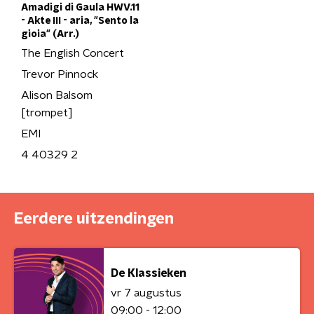
Amadigi di Gaula HWV.11
- Akte III - aria, "Sento la
gioia" (Arr.)
The English Concert
Trevor Pinnock
Alison Balsom
[trompet]
EMI
4 40329 2
Eerdere uitzendingen
De Klassieken
vr 7 augustus
09:00 - 12:00