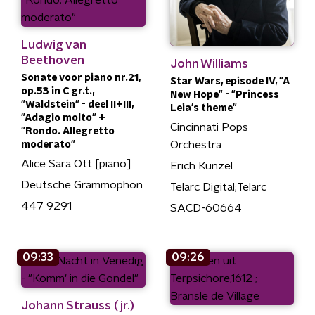
Ludwig van
Beethoven
John Williams
Sonate voor piano nr.21,
Star Wars, episode IV, "A
op.53 in C gr.t.,
New Hope" - "Princess
"Waldstein" - deel II+III,
Leia's theme"
"Adagio molto" +
Cincinnati Pops
"Rondo. Allegretto
Orchestra
moderato"
Alice Sara Ott [piano]
Erich Kunzel
Deutsche Grammophon
Telarc Digital;Telarc
447 9291
SACD-60664
09:33
09:26
Johann Strauss (jr.)