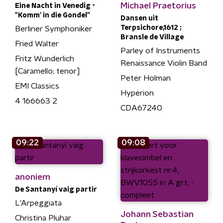
Michael Praetorius
Eine Nacht in Venedig -
"Komm' in die Gondel"
Dansen uit
Terpsichore,1612 ;
Berliner Symphoniker
Bransle de Village
Fried Walter
Parley of Instruments
Fritz Wunderlich
Renaissance Violin Band
[Caramello; tenor]
Peter Holman
EMI Classics
Hyperion
4 166663 2
CDA67240
09:22
09:08
anoniem
De Santanyí vaig partir
L'Arpeggiata
Johann Sebastian
Christina Pluhar