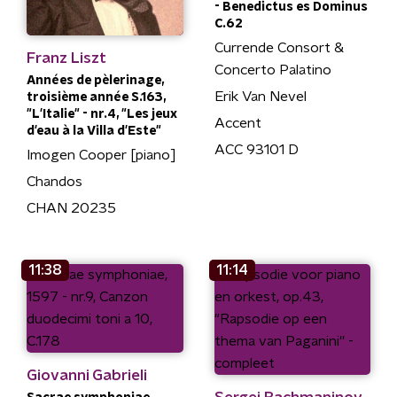
- Benedictus es Dominus
C.62
Currende Consort &
Franz Liszt
Concerto Palatino
Années de pèlerinage,
Erik Van Nevel
troisième année S.163,
"L'Italie" - nr.4, "Les jeux
Accent
d'eau à la Villa d'Este"
ACC 93101 D
Imogen Cooper [piano]
Chandos
CHAN 20235
11:38
11:14
Giovanni Gabrieli