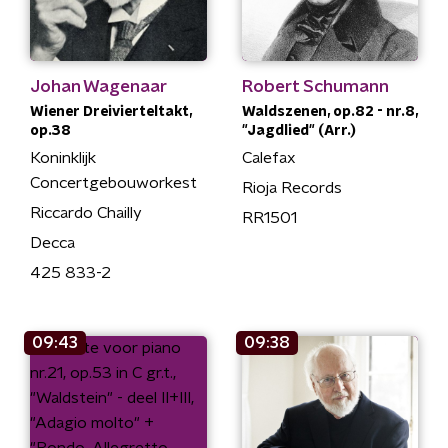
Johan Wagenaar
Robert Schumann
Wiener Dreivierteltakt,
Waldszenen, op.82 - nr.8,
op.38
"Jagdlied" (Arr.)
Koninklijk
Calefax
Concertgebouworkest
Rioja Records
Riccardo Chailly
RR1501
Decca
425 833-2
09:43
09:38