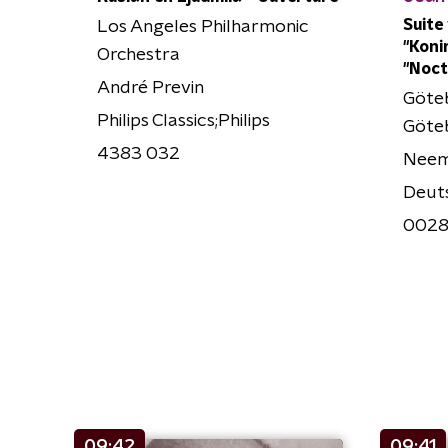
Suite
Los Angeles Philharmonic
"Konin
Orchestra
"Noct
André Previn
Göte
Philips Classics;Philips
Göte
4383 032
Neem
Deut
0028
09:42
09:41