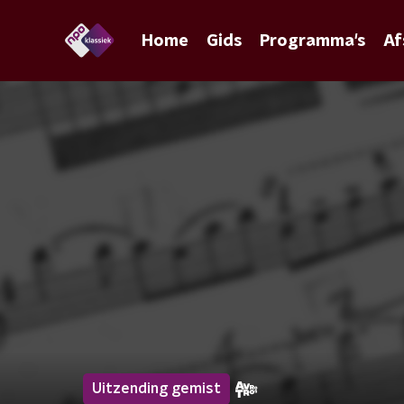
Home
Gids
Programma's
Af
Uitzending gemist