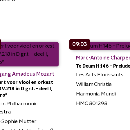
09:03
Marc-Antoine Charpen
Te Deum H.146 - Prelud
gang Amadeus Mozart
Les Arts Florissants
rt voor viool en orkest
William Christie
KV.218 in D gr.t. - deel I,
Harmonia Mundi
gro"
HMC 801298
on Philharmonic
estra
-Sophie Mutter