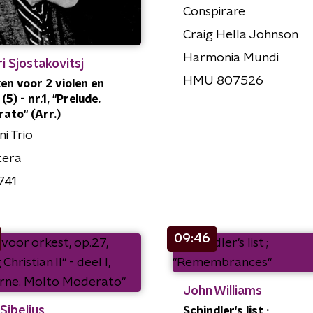
Conspirare
Craig Hella Johnson
Harmonia Mundi
i Sjostakovitsj
HMU 807526
en voor 2 violen en
(5) - nr.1, "Prelude.
ato" (Arr.)
i Trio
tera
741
09:46
John Williams
Sibelius
Schindler's list ;