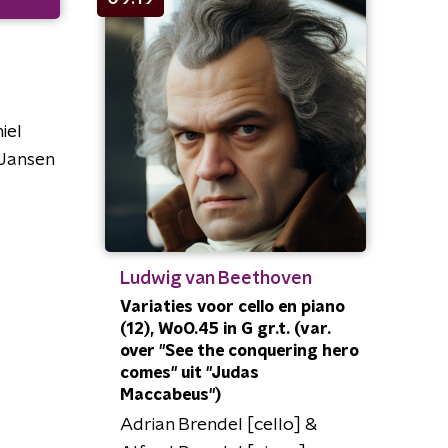
iel
 Jansen
Ludwig van Beethoven
Variaties voor cello en piano
(12), WoO.45 in G gr.t. (var.
over "See the conquering hero
comes" uit "Judas
Maccabeus")
Adrian Brendel [cello] &