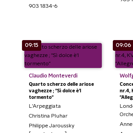
903 1834-6
09:15
09:06
Claudio Monteverdi
Wolf
Quarto scherzo delle ariose
Conce
vaghezze ; "Sì dolce è'l
nr.4, 
tormento"
"Alle
L'Arpeggiata
Lond
Orch
Christina Pluhar
Anne
Philippe Jaroussky