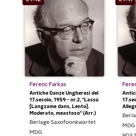
Ferenc Farkas
Fere
Antiche Danze Ungheresi del
Antic
17.secolo, 1959 - nr.2, "Lassú
17.sec
[Langzame dans, Lento].
Alleg
Moderato, meastoso" (Arr.)
Berl
Berlage Saxofoonkwartet
MDG
MDG
903 