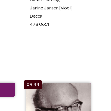
Daniel Harding
Janine Jansen [viool]
Decca
478 0651
09:44