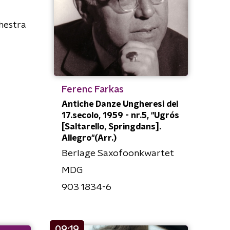
hestra
Ferenc Farkas
Antiche Danze Ungheresi del
17.secolo, 1959 - nr.5, "Ugrós
[Saltarello, Springdans].
Allegro"(Arr.)
Berlage Saxofoonkwartet
MDG
903 1834-6
09:19