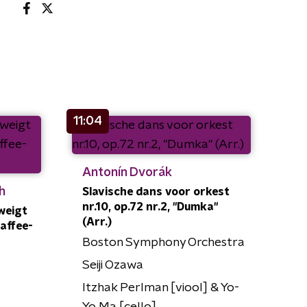
11:04
Antonín Dvorák
h
Slavische dans voor orkest
nr.10, op.72 nr.2, "Dumka"
weigt
(Arr.)
Kaffee-
Boston Symphony Orchestra
Seiji Ozawa
Itzhak Perlman [viool] & Yo-