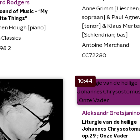
ard Rodgers
Anne Grimm [Lieschen;
ound of Music - "My
sopraan] & Paul Agne
ite Things"
[tenor] & Klaus Merte
hen Hough [piano]
[Schlendrian; bas]
n Classics
Antoine Marchand
498 2
CC72280
10:44
Aleksandr Gretsjanin
Liturgie van de heilige
Johannes Chrysostomu
op.29 ; Onze Vader