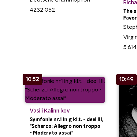
Deutsche Grammophon
Rich
4232 052
The s
Favor
Step
Virgi
5 61
10:52
10:49
Vasili Kalinnikov
Symfonie nr.1 in g kl.t. - deel III,
"Scherzo: Allegro non troppo
- Moderato assai"