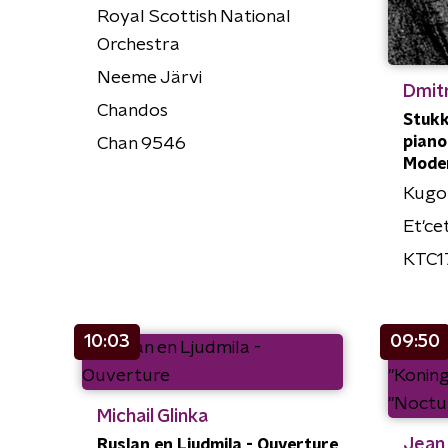
Royal Scottish National
Orchestra
Neeme Järvi
Dmitr
Chandos
Stukk
piano 
Chan 9546
Moder
Kugon
Et'ce
KTC1
10:03
09:50
Michail Glinka
Jean 
Ruslan en Ljudmila - Ouverture