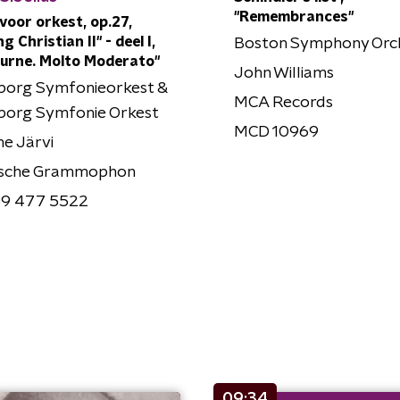
"Remembrances"
 voor orkest, op.27,
g Christian II" - deel I,
Boston Symphony Orc
urne. Molto Moderato"
John Williams
borg Symfonieorkest &
MCA Records
borg Symfonie Orkest
MCD 10969
e Järvi
sche Grammophon
9 477 5522
09:34