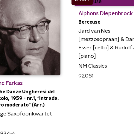
Alphons Diepenbrock
Berceuse
Jard van Nes
[mezzosopraan] & Dan
Esser [cello] & Rudolf
[piano]
NM Classics
92051
nc Farkas
he Danze Ungheresi del
olo, 1959 - nr.1, "Intrada.
ro moderato" (Arr.)
age Saxofoonkwartet
1834-6