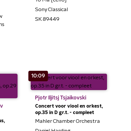
Yo Ma [cello]
Sony Classical
w
SK 89449
ns
10:09
Pjotr Iljitsj Tsjaikovski
ov
Concert voor viool en orkest,
op.35 in D gr.t. - compleet
s,
Mahler Chamber Orchestra