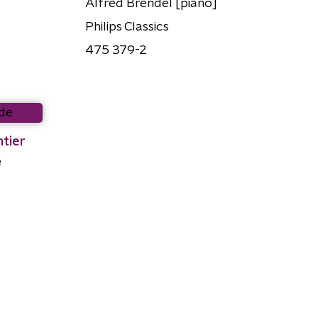
Alfred Brendel [piano]
Philips Classics
475 379-2
tier
e