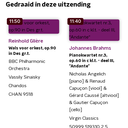
Gedraaid in deze uitzending
11:50
11:40
Reinhold Glière
Johannes Brahms
Wals voor orkest, op.90
in Des gr.t.
Pianokwartet nr.3,
op.60 in c kl.t. - deel III,
BBC Philharmonic
"Andante"
Orchestra
Nicholas Angelich
Vassily Sinaisky
[piano] & Renaud
Chandos
Capuçon [viool] &
CHAN 9518
Gérard Caussé [altviool]
& Gautier Capuçon
[cello]
Virgin Classics
50999 519310 2 5