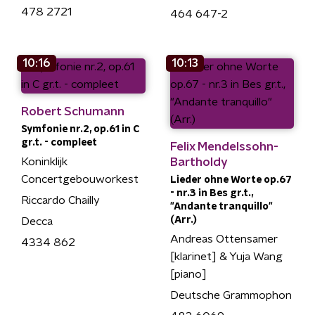
478 2721
464 647-2
10:16
10:13
Robert Schumann
Symfonie nr.2, op.61 in C
gr.t. - compleet
Felix Mendelssohn-
Koninklijk
Bartholdy
Concertgebouworkest
Lieder ohne Worte op.67
- nr.3 in Bes gr.t.,
Riccardo Chailly
"Andante tranquillo"
(Arr.)
Decca
Andreas Ottensamer
4334 862
[klarinet] & Yuja Wang
[piano]
Deutsche Grammophon