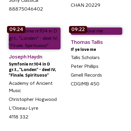
Sony Classical
CHAN 20229
88875046402
09:24
09:22
Thomas Tallis
If ye love me
Joseph Haydn
Tallis Scholars
Symfonie nr.104 in D
Peter Phillips
gr.t., "Londen" - deel IV,
Gimell Records
"Finale. Spirituoso"
Academy of Ancient
CDGIMB 450
Music
Christopher Hogwood
L'Oiseau-Lyre
4118 332