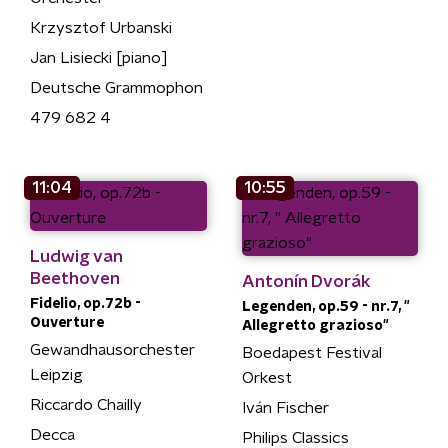
Krzysztof Urbanski
Jan Lisiecki [piano]
Deutsche Grammophon
479 682 4
11:04
10:55
Ludwig van
Beethoven
Antonín Dvorák
Fidelio, op.72b -
Legenden, op.59 - nr.7, "
Ouverture
Allegretto grazioso"
Gewandhausorchester
Boedapest Festival
Leipzig
Orkest
Riccardo Chailly
Iván Fischer
Decca
Philips Classics