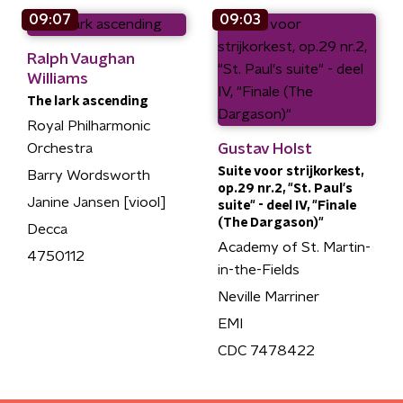
09:07
09:03
Ralph Vaughan
Williams
The lark ascending
Royal Philharmonic
Orchestra
Gustav Holst
Suite voor strijkorkest,
Barry Wordsworth
op.29 nr.2, "St. Paul's
Janine Jansen [viool]
suite" - deel IV, "Finale
(The Dargason)"
Decca
Academy of St. Martin-
4750112
in-the-Fields
Neville Marriner
EMI
CDC 7478422