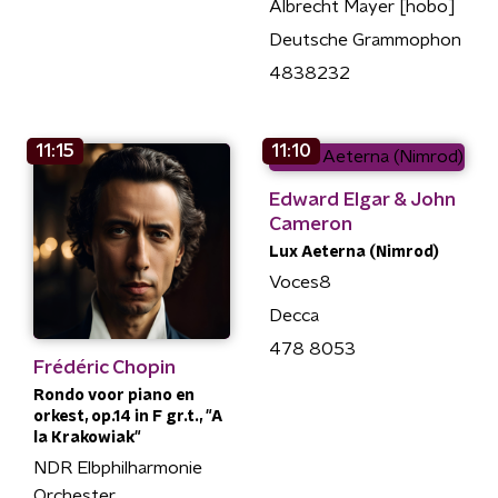
Albrecht Mayer [hobo]
Deutsche Grammophon
4838232
11:15
11:10
Edward Elgar & John
Cameron
Lux Aeterna (Nimrod)
Voces8
Decca
478 8053
Frédéric Chopin
Rondo voor piano en
orkest, op.14 in F gr.t., "A
la Krakowiak"
NDR Elbphilharmonie
Orchester