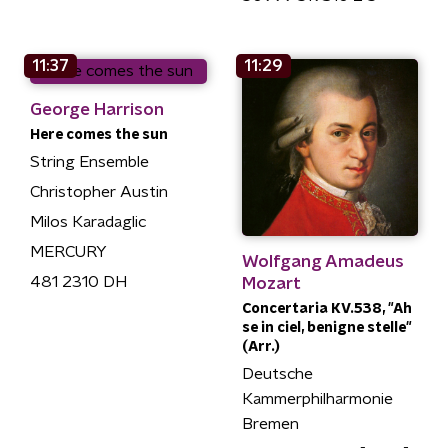
11:37
11:29
George Harrison
Here comes the sun
String Ensemble
Christopher Austin
Milos Karadaglic
MERCURY
Wolfgang Amadeus
481 2310 DH
Mozart
Concertaria KV.538, "Ah
se in ciel, benigne stelle"
(Arr.)
Deutsche
Kammerphilharmonie
Bremen