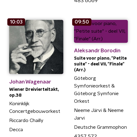
483 6069
10:03
09:50
Aleksandr Borodin
Suite voor piano, "Petite
suite" - deel VII, "Finale"
(Arr.)
Göteborg
Johan Wagenaar
Symfonieorkest &
Wiener Dreivierteltakt,
Göteborg Symfonie
op.38
Orkest
Koninklijk
Neeme Järvi & Neeme
Concertgebouworkest
Jarvi
Riccardo Chailly
Deutsche Grammophon
Decca
4357 572