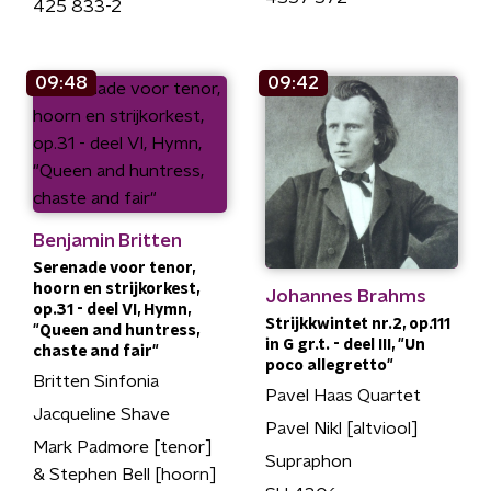
425 833-2
09:48
09:42
Benjamin Britten
Serenade voor tenor,
hoorn en strijkorkest,
Johannes Brahms
op.31 - deel VI, Hymn,
Strijkkwintet nr.2, op.111
"Queen and huntress,
in G gr.t. - deel III, "Un
chaste and fair"
poco allegretto"
Britten Sinfonia
Pavel Haas Quartet
Jacqueline Shave
Pavel Nikl [altviool]
Mark Padmore [tenor]
Supraphon
& Stephen Bell [hoorn]