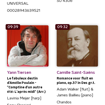
SU 4306
UNIVERSAL
00028943639521
09:39
09:32
Yann Tiersen
Camille Saint-Saëns
Le fabuleux destin
Romance voor fluit en
d'Amélie Poulain -
piano, op.37 in Des gr.t.
"Comptine d'un autre
Adam Walker [fluit] &
été: L'après midi" (Arr.)
James Baillieu [piano]
Lavinia Meijer [harp]
Chandos