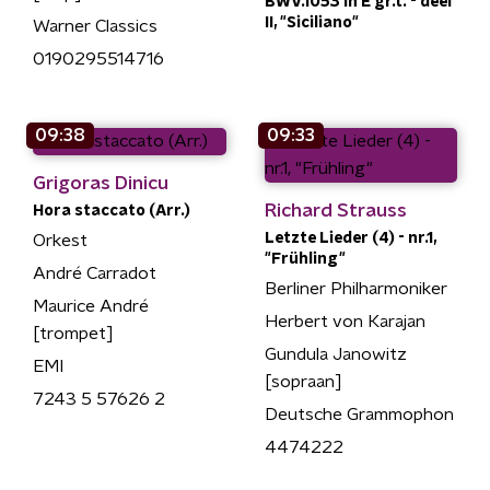
BWV.1053 in E gr.t. - deel
II, "Siciliano"
Warner Classics
0190295514716
09:38
09:33
Grigoras Dinicu
Richard Strauss
Hora staccato (Arr.)
Letzte Lieder (4) - nr.1,
Orkest
"Frühling"
André Carradot
Berliner Philharmoniker
Maurice André
Herbert von Karajan
[trompet]
Gundula Janowitz
EMI
[sopraan]
7243 5 57626 2
Deutsche Grammophon
4474222