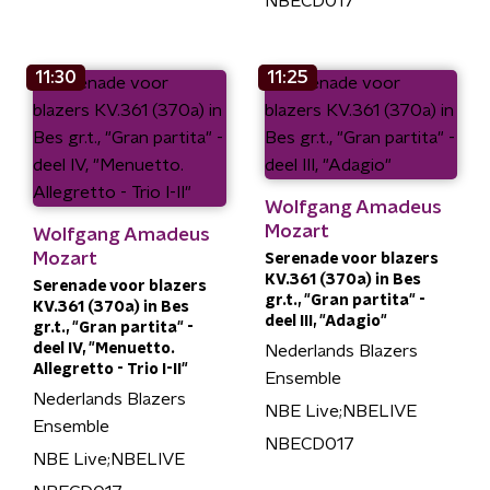
NBECD017
11:30
11:25
Wolfgang Amadeus
Mozart
Wolfgang Amadeus
Mozart
Serenade voor blazers
KV.361 (370a) in Bes
Serenade voor blazers
gr.t., "Gran partita" -
KV.361 (370a) in Bes
deel III, "Adagio"
gr.t., "Gran partita" -
deel IV, "Menuetto.
Nederlands Blazers
Allegretto - Trio I-II"
Ensemble
Nederlands Blazers
NBE Live;NBELIVE
Ensemble
NBECD017
NBE Live;NBELIVE