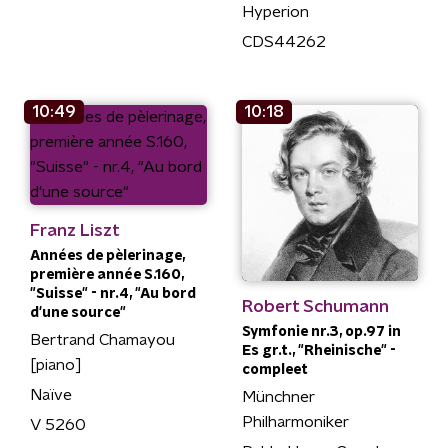
Hyperion
CDS44262
10:49
10:18
Franz Liszt
Années de pèlerinage,
première année S.160,
"Suisse" - nr.4, "Au bord
Robert Schumann
d'une source"
Symfonie nr.3, op.97 in
Bertrand Chamayou
Es gr.t., "Rheinische" -
[piano]
compleet
Naïve
Münchner
Philharmoniker
V 5260