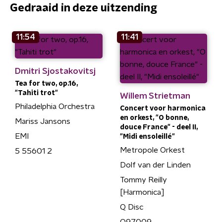
Gedraaid in deze uitzending
11:54
11:41
Dmitri Sjostakovitsj
Tea for two, op.16,
"Tahiti trot"
Willem Strietman
Philadelphia Orchestra
Concert voor harmonica
en orkest, "O bonne,
Mariss Jansons
douce France" - deel II,
EMI
"Midi ensoleillé"
Metropole Orkest
5 55601 2
Dolf van der Linden
Tommy Reilly
[Harmonica]
Q Disc