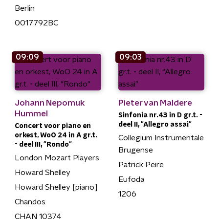
Berlin
0017792BC
09:09
09:03
Johann Nepomuk
Pieter van Maldere
Hummel
Sinfonia nr.43 in D gr.t. -
deel II, "Allegro assai"
Concert voor piano en
orkest, WoO 24 in A gr.t.
Collegium Instrumentale
- deel III, "Rondo"
Brugense
London Mozart Players
Patrick Peire
Howard Shelley
Eufoda
Howard Shelley [piano]
1206
Chandos
CHAN 10374