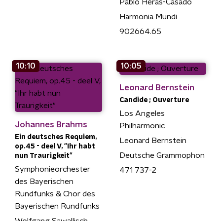
Pablo Heras-Casado
Harmonia Mundi
902664.65
10:10
10:05
Leonard Bernstein
Candide ; Ouverture
Los Angeles
Johannes Brahms
Philharmonic
Ein deutsches Requiem,
Leonard Bernstein
op.45 - deel V, "Ihr habt
Deutsche Grammophon
nun Traurigkeit"
Symphonieorchester
471 737-2
des Bayerischen
Rundfunks & Chor des
Bayerischen Rundfunks