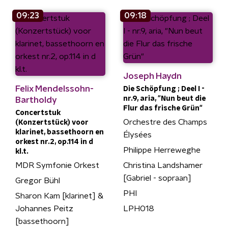
09:23
09:18
Joseph Haydn
Felix Mendelssohn-
Die Schöpfung ; Deel I -
nr.9, aria, "Nun beut die
Bartholdy
Flur das frische Grün"
Concertstuk
Orchestre des Champs
(Konzertstück) voor
klarinet, bassethoorn en
Élysées
orkest nr.2, op.114 in d
Philippe Herreweghe
kl.t.
MDR Symfonie Orkest
Christina Landshamer
[Gabriel - sopraan]
Gregor Bühl
PHI
Sharon Kam [klarinet] &
Johannes Peitz
LPH018
[bassethoorn]