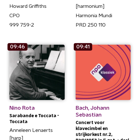
Howard Griffiths
[harmonium]
CPO
Harmonia Mundi
999 759-2
PRD 250 110
09:46
09:41
Nino Rota
Bach, Johann
Sebastian
Sarabande e Toccata -
Toccata
Concert voor
klavecimbel en
Anneleen Lenaerts
strijkorkest nr.2,
[harp]