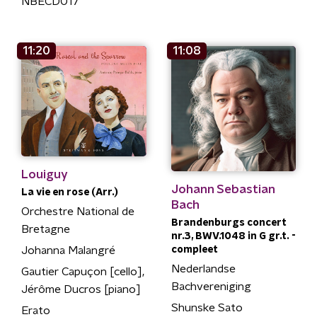
NBECD017
11:20
11:08
Louiguy
Johann Sebastian
La vie en rose (Arr.)
Bach
Orchestre National de
Brandenburgs concert
Bretagne
nr.3, BWV.1048 in G gr.t. -
compleet
Johanna Malangré
Nederlandse
Gautier Capuçon [cello],
Bachvereniging
Jérôme Ducros [piano]
Shunske Sato
Erato