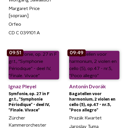
Wolfgang Sawallisch
Margaret Price
[sopraan]
Orfeo
CD C 039101 A
09:51
09:49
Ignaz Pleyel
Antonín Dvorák
Symfonie, op. 27 in F
Bagatellen voor
gr.t., "Symphonie
harmonium, 2 violen en
Périodique" - deel IV,
cello (5), op.47 - nr.5,
"Finale. Vivace"
"Poco allegro"
Zürcher
Prazák Kwartet
Kammerorchester
Jaroslav Tuma