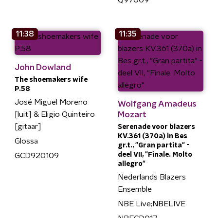
Q97009
11:38
11:35
John Dowland
The shoemakers wife
P.58
José Miguel Moreno
Wolfgang Amadeus
[luit] & Eligio Quinteiro
Mozart
[gitaar]
Serenade voor blazers
KV.361 (370a) in Bes
Glossa
gr.t., "Gran partita" -
deel VII, "Finale. Molto
GCD920109
allegro"
Nederlands Blazers
Ensemble
NBE Live;NBELIVE