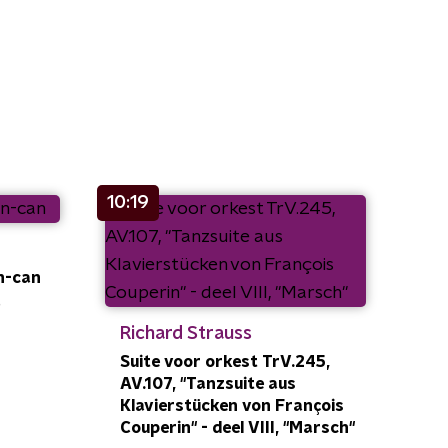
10:19
n-can
r
Richard Strauss
Suite voor orkest TrV.245,
AV.107, "Tanzsuite aus
Klavierstücken von François
Couperin" - deel VIII, "Marsch"