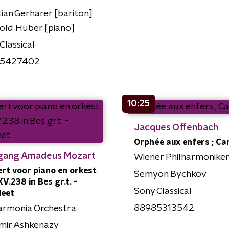
tian Gerharer [bariton]
old Huber [piano]
Classical
5427402
10:25
Jacques Offenbach
Orphée aux enfers ; Ca
gang Amadeus Mozart
Wiener Philharmonike
rt voor piano en orkest
Semyon Bychkov
KV.238 in Bes gr.t. -
Sony Classical
leet
88985313542
armonia Orchestra
mir Ashkenazy