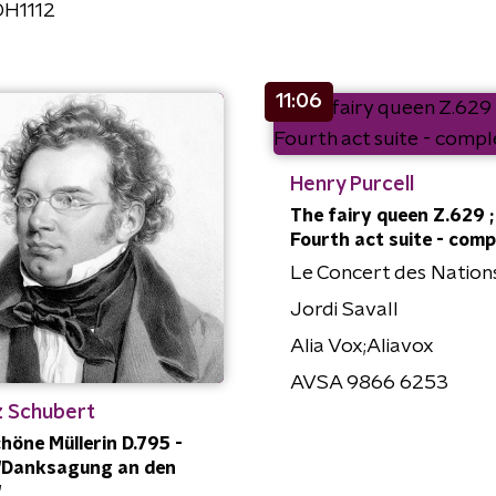
H1112
11:06
Henry Purcell
The fairy queen Z.629 ;
Fourth act suite - comp
Le Concert des Nation
Jordi Savall
Alia Vox;Aliavox
AVSA 9866 6253
z Schubert
chöne Müllerin D.795 -
 "Danksagung an den
"