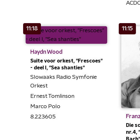
ACDO
11:18
11:15
Haydn Wood
Suite voor orkest, "Frescoes"
- deel I, "Sea shanties"
Slowaaks Radio Symfonie
Orkest
Ernest Tomlinson
Marco Polo
Fran
8.223605
Die s
nr.4,
Bach