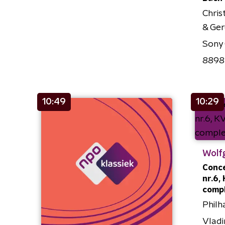
Chris
& Ger
Sony 
8898
10:49
10:29
Wolf
Conce
nr.6, 
comp
Philh
Vladi