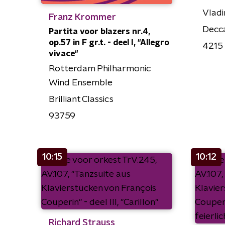
Vladi
Franz Krommer
Decc
Partita voor blazers nr.4,
op.57 in F gr.t. - deel I, "Allegro
4215
vivace"
Rotterdam Philharmonic
Wind Ensemble
Brilliant Classics
93759
10:15
10:12
Richard Strauss