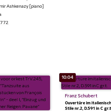
mir Ashkenazy [piano]
a
 772
10:04
Franz Schubert
Ouvertüre im italienisc
Stile nr.2, D.591 in C gr.t