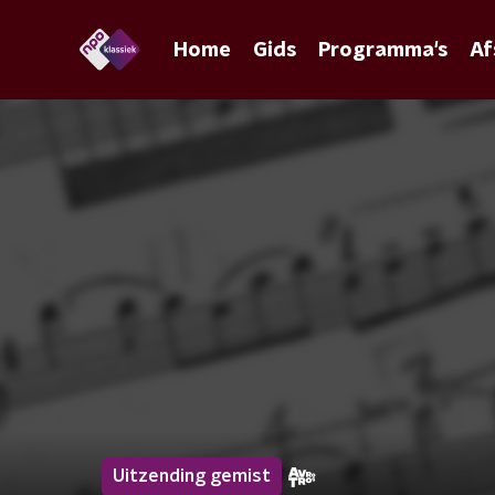
Home
Gids
Programma's
Af
Uitzending gemist