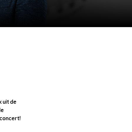
 uit de
de
concert!