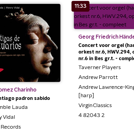
11:33
Georg Friedrich Hände
Concert voor orgel (ha
orkest nr.6, HWV.294, 
nr.6 in Bes gr.t. - compl
Taverner Players
Andrew Parrott
Andrew Lawrence-Kin
Gomez Charinho
[harp]
ntiago padron sabido
Virgin Classics
mble Lauda
4 82043 2
 Vidal
 Records