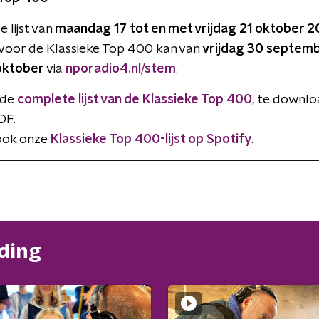
 lijst van
maandag 17 tot en met vrijdag 21 oktober 
oor de Klassieke Top 400 kan van
vrijdag 30 septemb
 oktober
via
nporadio4.nl/stem
.
r de
complete lijst van de Klassieke Top 400
, te downlo
DF.
 ook onze
Klassieke Top 400-lijst op Spotify
.
nding