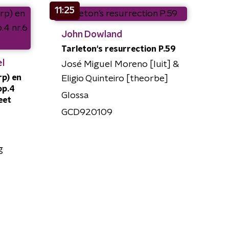
11:25
John Dowland
Tarleton's resurrection P.59
l
José Miguel Moreno [luit] &
rp) en
Eligio Quinteiro [theorbe]
op.4
Glossa
eet
GCD920109
g