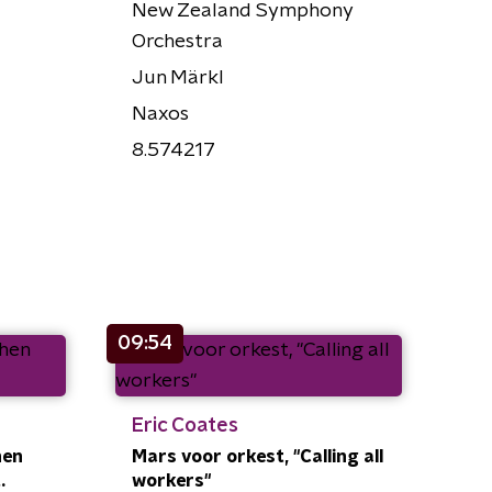
New Zealand Symphony
Orchestra
Jun Märkl
Naxos
8.574217
09:54
Eric Coates
hen
Mars voor orkest, "Calling all
.
workers"