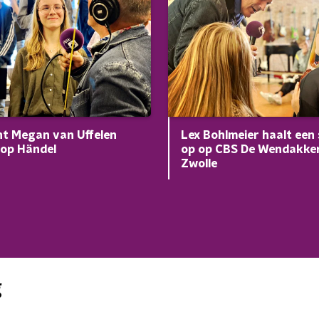
t Megan van Uffelen
Lex Bohlmeier haalt een
 op Händel
op op CBS De Wendakker
Zwolle
g