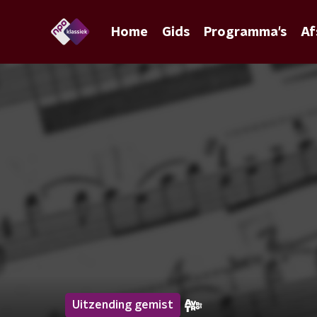
Home
Gids
Programma's
Af
Uitzending gemist