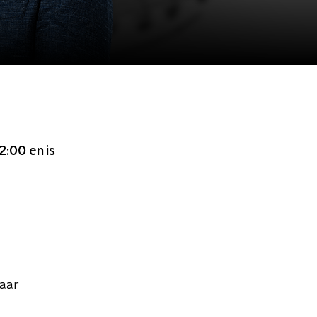
12:00
en is
naar