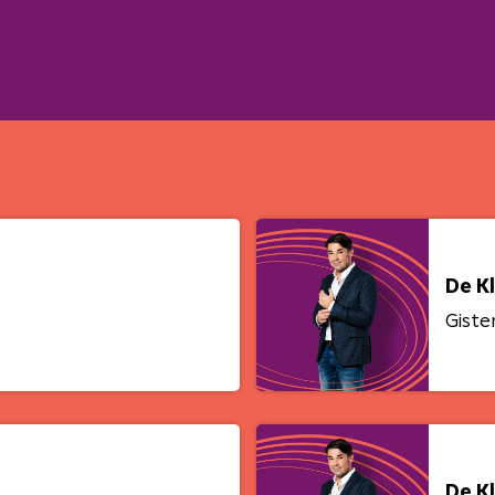
De K
Giste
De K