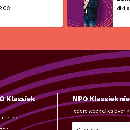
12:00
di 4 
O Klassiek
NPO Klassiek ni
Iedere week alles over kl
erteren
fon