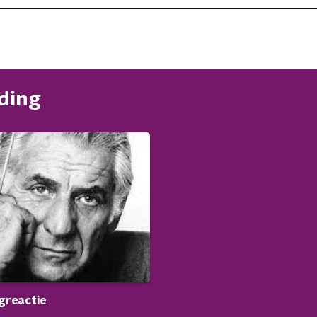
nding
greactie