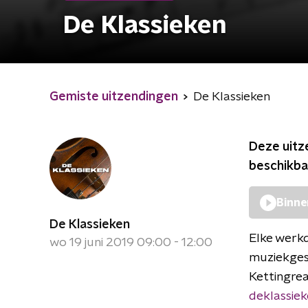
De Klassieken
Gemiste uitzendingen
De Klassieken
Deze uitz
beschikba
Binne
De Klassieken
Elke werkd
wo 19 juni 2019 09:00 - 12:00
muziekges
Kettingre
deklassie