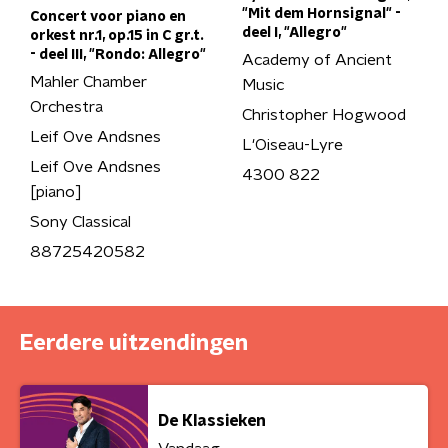
"Mit dem Hornsignal" -
Concert voor piano en
deel I, "Allegro"
orkest nr.1, op.15 in C gr.t.
- deel III, "Rondo: Allegro"
Academy of Ancient
Mahler Chamber
Music
Orchestra
Christopher Hogwood
Leif Ove Andsnes
L'Oiseau-Lyre
Leif Ove Andsnes
4300 822
[piano]
Sony Classical
88725420582
Eerdere uitzendingen
De Klassieken