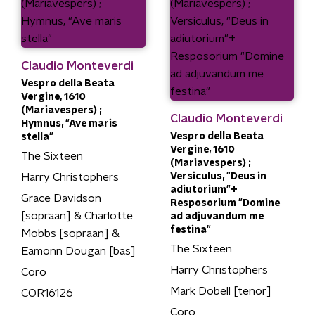
Claudio Monteverdi
Vespro della Beata
Vergine, 1610
(Mariavespers) ;
Claudio Monteverdi
Hymnus, "Ave maris
Vespro della Beata
stella"
Vergine, 1610
The Sixteen
(Mariavespers) ;
Harry Christophers
Versiculus, "Deus in
adiutorium"+
Grace Davidson
Resposorium "Domine
[sopraan] & Charlotte
ad adjuvandum me
festina"
Mobbs [sopraan] &
The Sixteen
Eamonn Dougan [bas]
Harry Christophers
Coro
Mark Dobell [tenor]
COR16126
Coro