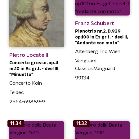
Franz Schubert
Pianotrio nr.2, D.929,
op.100 in Es gr.t. - deel II,
"Andante con moto"
Altenberg Trio Wien
Pietro Locatelli
Vanguard
Concerto grosso, op.4
Classics;Vanguard
nr.10 in Es gr.t. - deel III,
"Minuetto"
99134
Concerto Köln
Teldec
2564-69889-9
11:34
11:32