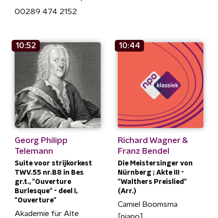
00289 474 2152
10:52
10:44
Georg Philipp
Richard Wagner &
Telemann
Franz Bendel
Suite voor strijkorkest
Die Meistersinger von
TWV.55 nr.B8 in Bes
Nürnberg ; Akte III -
gr.t., "Ouverture
"Walthers Preislied"
Burlesque" - deel I,
(Arr.)
"Ouverture"
Camiel Boomsma
Akademie für Alte
[piano]