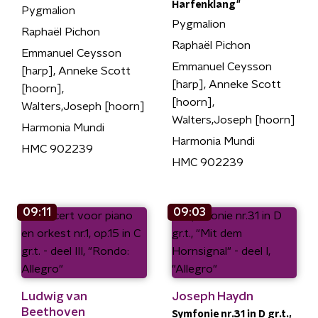
Harfenklang"
Pygmalion
Pygmalion
Raphaël Pichon
Raphaël Pichon
Emmanuel Ceysson
Emmanuel Ceysson
[harp], Anneke Scott
[harp], Anneke Scott
[hoorn],
[hoorn],
Walters,Joseph [hoorn]
Walters,Joseph [hoorn]
Harmonia Mundi
Harmonia Mundi
HMC 902239
HMC 902239
09:11
09:03
Ludwig van
Joseph Haydn
Beethoven
Symfonie nr.31 in D gr.t.,