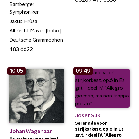
00289 477 5336
Bamberger
Symphoniker
Jakub Hrůša
Albrecht Mayer [hobo]
Deutsche Grammophon
483 6622
10:05
09:49
Josef Suk
Serenade voor
strijkorkest, op.6 in Es
Johan Wagenaar
gr.t. - deel IV, "Allegro