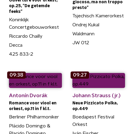
Ouverture voor orkest,
giocoso, ma non troppo
op.25, "De getemde
presto"
feeks"
Tsjechisch Kamerorkest
Koninklijk
Ondrej Kukal
Concertgebouworkest
Waldmann
Riccardo Chailly
JW 012
Decca
425 833-2
09:38
09:27
Antonín Dvorák
Johann Strauss (jr.)
Romance voor viool en
Neue Pizzicato Polka,
orkest, op.11 in f kl.t.
op.449
Berliner Philharmoniker
Boedapest Festival
Orkest
Plácido Domingo &
Placido Domingo
Iván Fischer