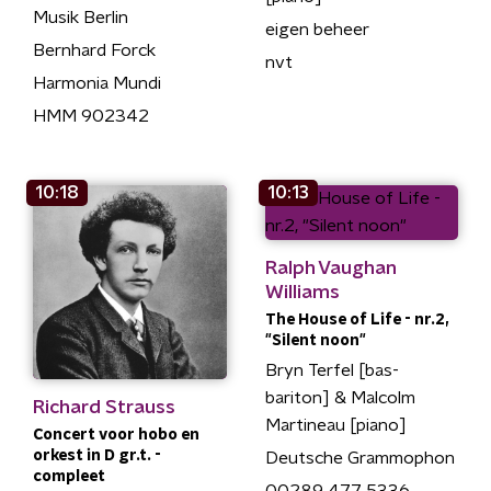
Musik Berlin
eigen beheer
Bernhard Forck
nvt
Harmonia Mundi
HMM 902342
10:18
10:13
Ralph Vaughan
Williams
The House of Life - nr.2,
"Silent noon"
Bryn Terfel [bas-
bariton] & Malcolm
Richard Strauss
Martineau [piano]
Concert voor hobo en
orkest in D gr.t. -
Deutsche Grammophon
compleet