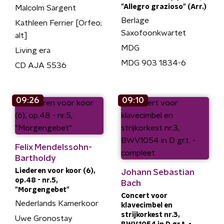
"Allegro grazioso" (Arr.)
Malcolm Sargent
Berlage
Kathleen Ferrier [Orfeo;
Saxofoonkwartet
alt]
MDG
Living era
MDG 903 1834-6
CD AJA 5536
09:26
09:10
Felix Mendelssohn-
Bartholdy
Liederen voor koor (6),
Johann Sebastian
op.48 - nr.5,
Bach
"Morgengebet"
Concert voor
Nederlands Kamerkoor
klavecimbel en
strijkorkest nr.3,
Uwe Gronostay