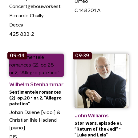
Orfeo
Concertgebouworkest
C 148201 A
Riccardo Chailly
Decca
425 833-2
09:44
09:39
Wilhelm Stenhammar
Sentimentele romances
(2), op.28 - nr.2, "Allegro
patetico"
Johan Dalene [viool] &
John Williams
Christian Ihle Hadland
Star Wars, episode VI,
[piano]
"Return of the Jedi" -
"Luke and Leia"
BIS