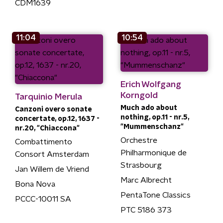
CDM1639
11:04
10:54
Erich Wolfgang
Korngold
Tarquinio Merula
Much ado about
Canzoni overo sonate
nothing, op.11 - nr.5,
concertate, op.12, 1637 -
"Mummenschanz"
nr.20, "Chiaccona"
Orchestre
Combattimento
Philharmonique de
Consort Amsterdam
Strasbourg
Jan Willem de Vriend
Marc Albrecht
Bona Nova
PentaTone Classics
PCCC-10011 SA
PTC 5186 373