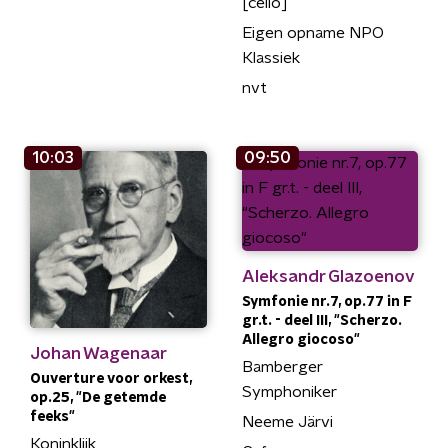
[cello]
Eigen opname NPO
Klassiek
nvt
10:03
09:50
Aleksandr Glazoenov
Symfonie nr.7, op.77 in F
gr.t. - deel III, "Scherzo.
Allegro giocoso"
Johan Wagenaar
Bamberger
Ouverture voor orkest,
Symphoniker
op.25, "De getemde
feeks"
Neeme Järvi
Koninklijk