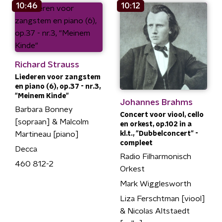
10:46
10:12
Richard Strauss
Liederen voor zangstem
en piano (6), op.37 - nr.3,
"Meinem Kinde"
Johannes Brahms
Barbara Bonney
Concert voor viool, cello
[sopraan] & Malcolm
en orkest, op.102 in a
Martineau [piano]
kl.t., "Dubbelconcert" -
compleet
Decca
Radio Filharmonisch
460 812-2
Orkest
Mark Wigglesworth
Liza Ferschtman [viool]
& Nicolas Altstaedt