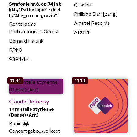
Symfonie nr.6, op.74 in b
Quartet
kl.t., "Pathétique" - deel
Philippe Elan [zang]
II, "Allegro con grazia"
Amstel Records
Rotterdams
Philharmonisch Orkest
AR014
Bernard Haitink
RPhO
9394/1-4
11:41
11:14
Claude Debussy
Tarantelle styrienne
(Danse) (Arr.)
Koninklijk
Concertgebouworkest