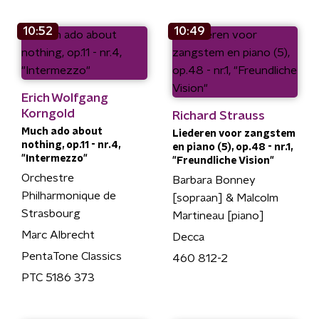
10:52
10:49
Erich Wolfgang
Korngold
Richard Strauss
Much ado about
Liederen voor zangstem
nothing, op.11 - nr.4,
en piano (5), op.48 - nr.1,
"Intermezzo"
"Freundliche Vision"
Orchestre
Barbara Bonney
Philharmonique de
[sopraan] & Malcolm
Strasbourg
Martineau [piano]
Marc Albrecht
Decca
PentaTone Classics
460 812-2
PTC 5186 373