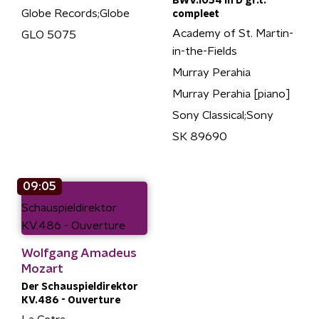
BWV.1054 in D gr.t. -
Globe Records;Globe
compleet
Academy of St. Martin-
GLO 5075
in-the-Fields
Murray Perahia
Murray Perahia [piano]
Sony Classical;Sony
SK 89690
09:05
Wolfgang Amadeus
Mozart
Der Schauspieldirektor
KV.486 - Ouverture