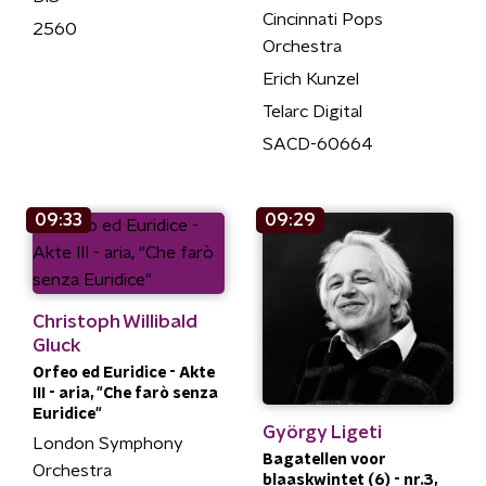
Cincinnati Pops
2560
Orchestra
Erich Kunzel
Telarc Digital
SACD-60664
09:33
09:29
Christoph Willibald
Gluck
Orfeo ed Euridice - Akte
III - aria, "Che farò senza
Euridice"
György Ligeti
London Symphony
Bagatellen voor
Orchestra
blaaskwintet (6) - nr.3,