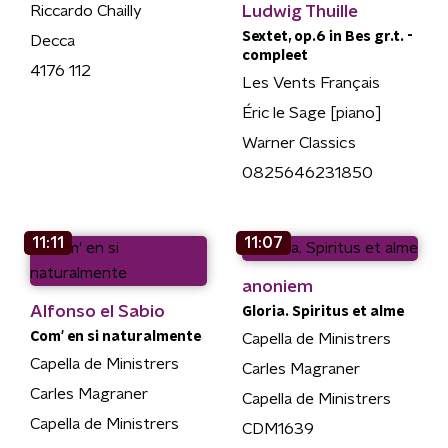
Ludwig Thuille
Riccardo Chailly
Sextet, op.6 in Bes gr.t. -
Decca
compleet
4176 112
Les Vents Français
Éric le Sage [piano]
Warner Classics
0825646231850
11:11
11:07
anoniem
Alfonso el Sabio
Gloria. Spiritus et alme
Com' en si naturalmente
Capella de Ministrers
Capella de Ministrers
Carles Magraner
Carles Magraner
Capella de Ministrers
Capella de Ministrers
CDM1639