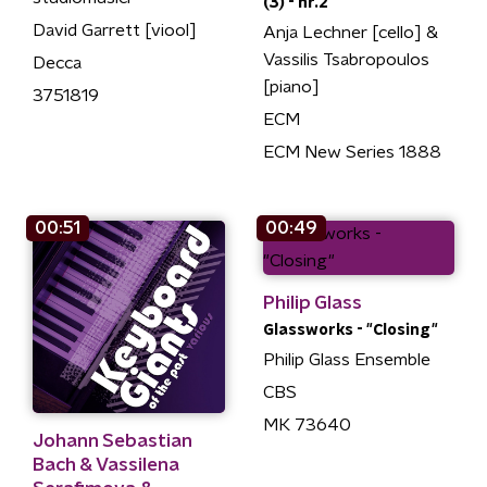
(3) - nr.2
David Garrett [viool]
Anja Lechner [cello] &
Vassilis Tsabropoulos
Decca
[piano]
3751819
ECM
ECM New Series 1888
00:51
00:49
Philip Glass
Glassworks - "Closing"
Philip Glass Ensemble
CBS
MK 73640
Johann Sebastian
Bach & Vassilena