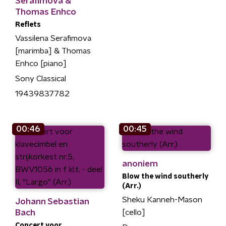
Serafimova &
Thomas Enhco
Reflets
Vassilena Serafimova
[marimba] & Thomas
Enhco [piano]
Sony Classical
19439837782
00:46
00:45
anoniem
Blow the wind southerly
(Arr.)
Sheku Kanneh-Mason
Johann Sebastian
Bach
[cello]
Concert voor