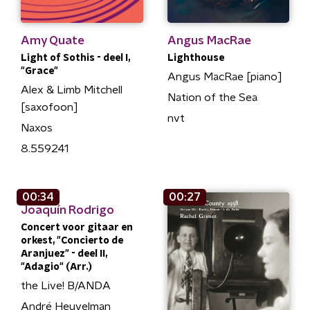
Amy Quate
Angus MacRae
Light of Sothis - deel I,
Lighthouse
"Grace"
Angus MacRae [piano]
Alex & Limb Mitchell
Nation of the Sea
[saxofoon]
nvt
Naxos
8.559241
00:34
00:27
Joaquín Rodrigo
Concert voor gitaar en
orkest, "Concierto de
Aranjuez" - deel II,
"Adagio" (Arr.)
the Live! B/ANDA
André Heuvelman