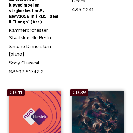
Decca
klavecimbel en
485 0241
strijkorkest nr.5,
BWV.1056 in f kl.t. - deel
II, "Largo" (Arr.)
Kammerorchester
Staatskapelle Berlin
Simone Dinnerstein
[piano]
Sony Classical
88697 81742 2
00:41
00:39