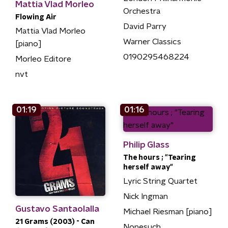
Mattia Vlad Morleo
Orchestra
Flowing Air
David Parry
Mattia Vlad Morleo
Warner Classics
[piano]
0190295468224
Morleo Editore
nvt
01:19
01:16
Philip Glass
The hours ; "Tearing
herself away"
Lyric String Quartet
Nick Ingman
Gustavo Santaolalla
Michael Riesman [piano]
21 Grams (2003) - Can
Nonesuch