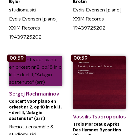
Bylur
Brotin
studiomusici
Eydis Evensen [piano]
Eydis Evensen [piano]
XXIM Records
XXIM Records
19439725202
19439725202
00:59
00:59
Sergej Rachmaninov
Concert voor piano en
orkest nr.2, op.18 in c kl.t.
- deel II, "Adagio
Vassilis Tsabropoulos
sostenuto" (arr.)
Trois Morceaux Après
Ricciotti ensemble &
Des Hymnes Byzantins
studiomusici