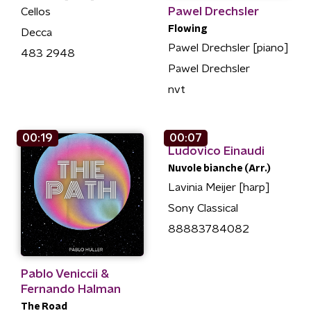
Pawel Drechsler
Cellos
Flowing
Decca
Pawel Drechsler [piano]
483 2948
Pawel Drechsler
nvt
00:19
00:07
Ludovico Einaudi
Nuvole bianche (Arr.)
Lavinia Meijer [harp]
Sony Classical
88883784082
Pablo Veniccii &
Fernando Halman
The Road