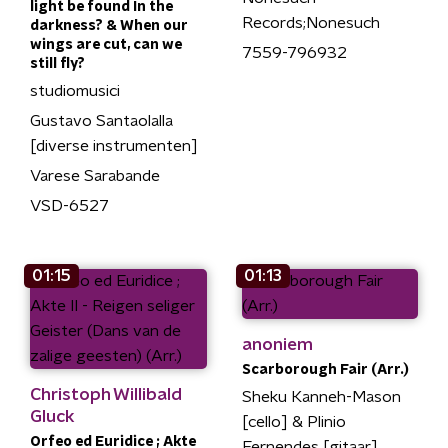
light be found In the
Records;Nonesuch
darkness? & When our
wings are cut, can we
7559-796932
still fly?
studiomusici
Gustavo Santaolalla
[diverse instrumenten]
Varese Sarabande
VSD-6527
01:15
01:13
anoniem
Scarborough Fair (Arr.)
Christoph Willibald
Sheku Kanneh-Mason
Gluck
[cello] & Plinio
Orfeo ed Euridice ; Akte
Fernendes [gitaar]