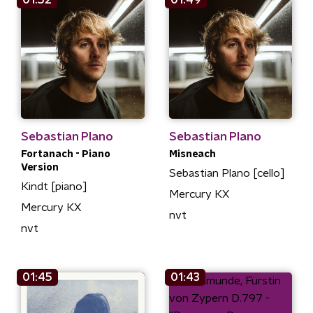
01:52
01:49
Sebastian Plano
Sebastian Plano
Fortanach - Piano
Misneach
Version
Sebastian Plano [cello]
Kindt [piano]
Mercury KX
Mercury KX
nvt
nvt
01:45
01:43