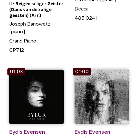
II - Reigen seliger Geister
Decca
(Dans van de zalige
geesten) (Arr.)
485 0241
Joseph Banowetz
[piano]
Grand Piano
GP712
01:03
01:00
Eydis Evensen
Eydis Evensen