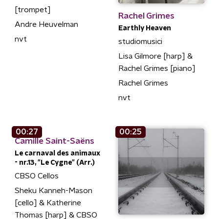
[trompet]
Rachel Grimes
Andre Heuvelman
Earthly Heaven
nvt
studiomusici
Lisa Gilmore [harp] &
Rachel Grimes [piano]
Rachel Grimes
nvt
00:27
00:25
Camille Saint-Saëns
Le carnaval des animaux
- nr.13, "Le Cygne" (Arr.)
CBSO Cellos
Sheku Kanneh-Mason
[cello] & Katherine
Thomas [harp] & CBSO