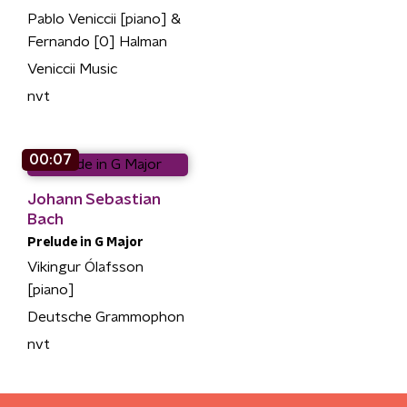
Pablo Veniccii [piano] &
Fernando [0] Halman
Veniccii Music
nvt
00:07
Johann Sebastian
Bach
Prelude in G Major
Vikingur Ólafsson
[piano]
Deutsche Grammophon
nvt