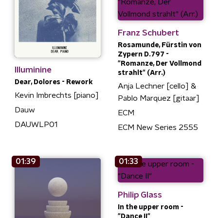
Franz Schubert
Rosamunde, Fürstin von
Zypern D.797 -
"Romanze, Der Vollmond
Illuminine
strahlt" (Arr.)
Dear, Dolores - Rework
Anja Lechner [cello] &
Kevin Imbrechts [piano]
Pablo Marquez [gitaar]
Dauw
ECM
DAUWLP01
ECM New Series 2555
01:39
01:33
Philip Glass
In the upper room -
"Dance II"