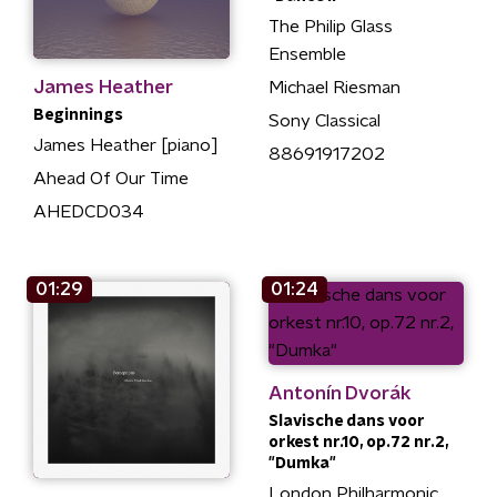
The Philip Glass
Ensemble
James Heather
Michael Riesman
Beginnings
Sony Classical
James Heather [piano]
88691917202
Ahead Of Our Time
AHEDCD034
01:29
01:24
Antonín Dvorák
Slavische dans voor
orkest nr.10, op.72 nr.2,
"Dumka"
London Philharmonic