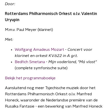
Door:
Rotterdams Philharmonisch Orkest o.l.v. Valentin
Uryupin
M.m.v. Paul Meyer (klarinet)
Met:
Wolfgang Amadeus Mozart
-
Concert voor
klarinet en orkest KV.622 in A gr.t.
Bedřich Smetana
-
Mijn vaderland, "Má vlast"
(complete symfonische suite)
Bekijk het programmaboekje
Aansluitend nog meer Tsjechische muziek door het
Rotterdams Philharmonisch Orkest o.l.v. Manfred
Honeck, waaronder de Nederlandse première van de
Rusalka Fantasie - een bewerking van Manfred Honeck